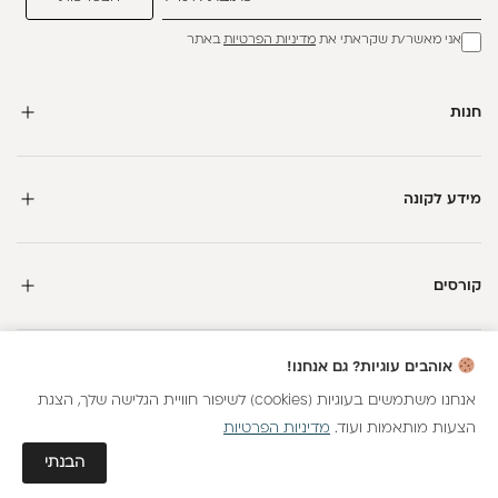
אני מאשר/ת שקראתי את
מדיניות הפרטיות
באתר
חנות
מידע לקונה
קורסים
חדשה כאן?
אוהבים עוגיות? גם אנחנו!
קבלי
15 נקודות מתנה
וצברי
5%
בנקודות
על כל קנייה
אנחנו משתמשים בעוגיות (cookies) לשיפור חוויית הגלישה שלך, הצגת
הצעות מותאמות ועוד.
מדיניות הפרטיות
כל הזכויות שמורות
הצטרפות
גלאם AI
הבנתי
חנות וירטואלית