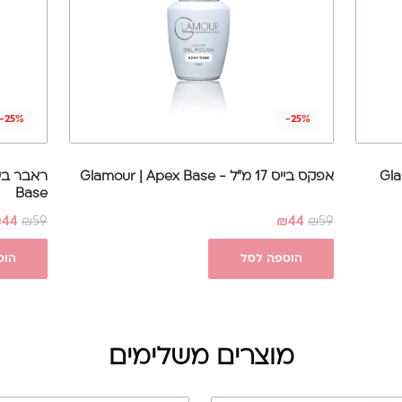
-25%
-25%
ל - Glamour |
אפקס בייס 17 מ"ל - Glamour | Apex Base
Base
₪
44
₪
59
₪
44
₪
59
הוספה לסל
הוס
מוצרים משלימים