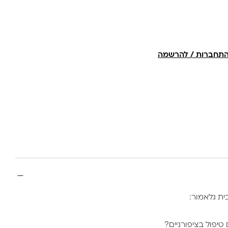
הספיג ע"י עיסוי קל
תחברות / להרשמה
ית גלאמור:
טיפול בציפורניים?