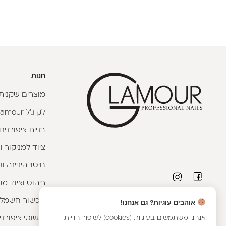
חנות
מוצרים שקניתי
לק ג'ל Glamour
בניית ציפורנים
ציוד למניקור ו
חיטוי היגיינה 
ריהוט וציוד מק
מכשור חשמלי
פרטי יצירת קשר
אוהבים עוגיות? גם אנחנו!
אנחנו משתמשים בעוגיות (cookies) לשיפור חוויית
קישוטי ציפורני
טלפון יועצת קורסים:
053-9593593
|
וואטסאפ