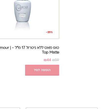
-25%
טופ מאט ללא ניטרול 17 מ"
Top Matte
₪
44
₪
59
הוספה לסל