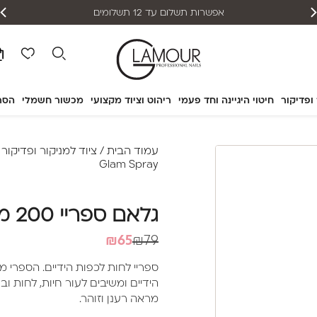
אפשרות תשלום עד 12 תשלומים
 ופדיקור
חיטוי היגיינה וחד פעמי
ריהוט וציוד מקצועי
מכשור חשמלי
הסר
עמוד הבית
/
ציוד למניקור ופדיקור
/
Glam Spray
גלאם ספריי 200 מ"ל – Glam Spray
המחיר
המחיר
₪
65
₪
79
הנוכחי
המקורי
ספריי לחות לכפות הידיים. הספרי 
היה:
הוא:
הידיים ומשיבים לעור חיות, לחות ו
₪79.
₪65.
מראה רענן וזוהר.