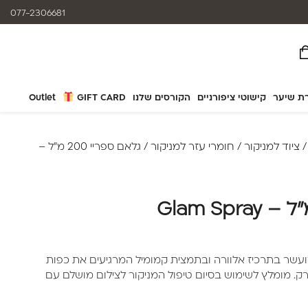
המוצרים נותנים מענה לאלרגיות
077-2306681
ת שיער
קישוטי ציפורניים
הקורסים שלנו
GIFT CARD
Outlet
ציוד למניקור
/
חומרי עזר למניקור
/ גלאם ספריי 200 מ"ל –
מועשר בתרכיז אלוורה ובתמצית קמומיל המרגיעים את כפות
ברק. מומלץ לשימוש בסיום טיפול המניקור לצילום מושלם עם