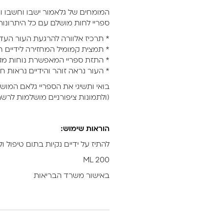
המומחים של גלאמור ישבו וחשבו ו
ספריי לחות מושלם עם כל היתרונות
* תרכיז אלוורה להרגעת העור העדי
* תמצית קמומיל המחזירה לידיים חי
* התזת ספריי המאפשרת נוחות מק
* העור נראה זוהר והידיים נראות ח
בואי ותשיגי את הספריי גלאם המוש
(ולתמונות ציפורניים מושלמות לרש
הוראות שימוש:
להתיז על ידיים נקיות בתום טיפול ול
200 ML
באישור משרד הבריאות