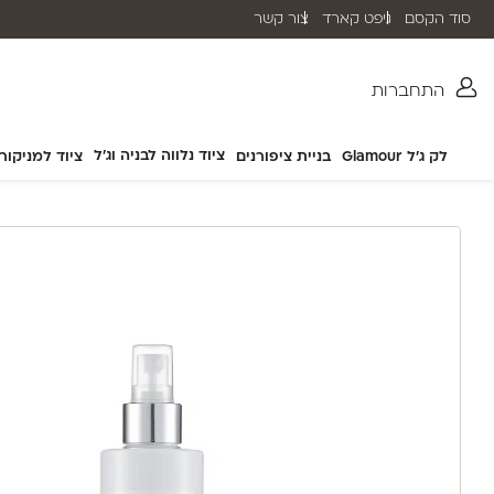
סוד הקסם
גיפט קארד
צור קשר
שליח עד הבית תוך 2-5 ימי עסקים
התחברות
ציוד נלווה לבניה וג'ל
לק ג'ל Glamour
בניית ציפורנים
ציוד למניקור