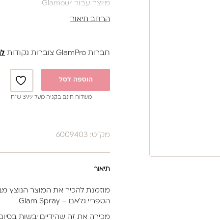
מיוצר עבור Glamour
הרחב תיאור
הוראות שימוש:
להתיז על ידיים נקיות בתום טיפול ול
200 ML
חברות GlamPro צוברות נקודות
לה
באישור משרד הבריאות
הוספה לסל
משלוח חינם בקניה מעל 399 ש”ח
מק"ט: 6009403
תיאור
מוזמנת להכיר את המוצר הנוצץ מב
הספריי גלאם – Glam Spray
מכירה את זה שהידיים יבשות בסיום 