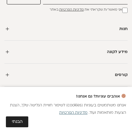
אני מאשר/ת שקראתי את
מדיניות הפרטיות
באתר
חנות
מידע לקונה
קורסים
חדשה כאן?
אוהבים עוגיות? גם אנחנו!
קבלי
15 נקודות מתנה
וצברי
5%
בנקודות
על כל קנייה
אנחנו משתמשים בעוגיות (cookies) לשיפור חוויית הגלישה שלך, הצגת
הצעות מותאמות ועוד.
מדיניות הפרטיות
כל הזכויות שמורות
הצטרפות
גלאם AI
הבנתי
חנות וירטואלית