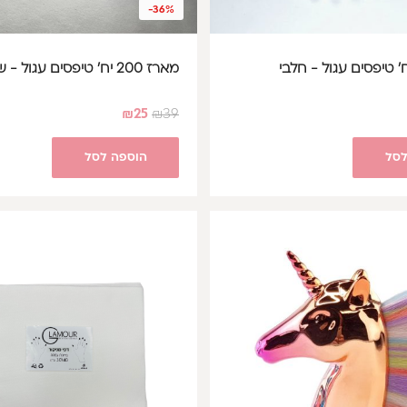
-36%
מארז 200 יח' טיפסים עגול - שקוף
₪
25
₪
39
לסל
הוספה לסל