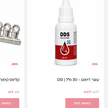
-50%
-13%
עוצר דימום - 30 מ"ל | DSI
קליפס קימור
₪
4
₪
8
₪
69
₪
79
הוספה לסל
הוספה 