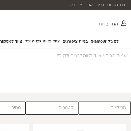
סוד הקסם
גיפט קארד
צור קשר
שליח עד הבית תוך 2-5 ימי עסקים
התחברות
ציוד נלווה לבניה וג'ל
לק ג'ל Glamour
בניית ציפורנים
ציוד למניקור
עמוד הבית
/ ציוד נלווה לבנייה ולק ג'ל
מומלצים
קטגוריה
מחיר