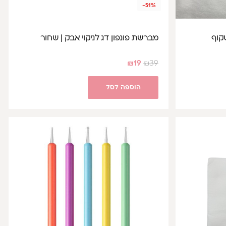
-51%
מברשת פונפון דג לניקוי אבק | שחור
₪
19
₪
39
הוספה לסל