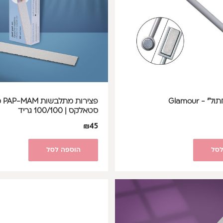
- Glamour
פצירו
סטאלקס | 100/100 גריד
₪
45
לסל
הוספה לסל