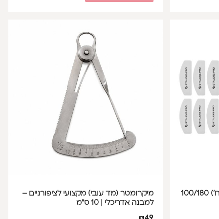
מארז באפר חצי ירח מיני (20 יח') 100/180
מיקרומטר (מד עובי) מקצועי לציפורניים –
למבנה אדריכלי | 10 ס"מ
₪
49