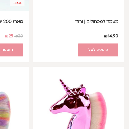
-36%
מעמד למכחולים | ורוד
מארז 200 יח' טיפסים עגול - חלבי
₪
25
₪
39
₪
14.90
הוספה לסל
הוספה 