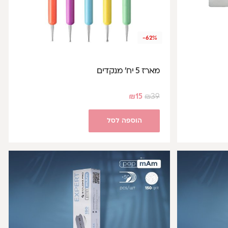
-62%
מארז 5 יח' מנקדים
₪
15
₪
39
הוספה לסל