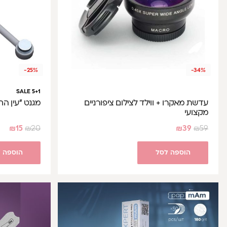
-25%
-34%
SALE 5+1
עדשת מאקרו + ווילד לצילום ציפורניים
מגנט "עין החתול" 
מקצועי
₪
15
₪
20
₪
39
₪
59
הוספה לסל
הוספה 