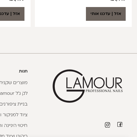
אזל | עדכנו אותי
אזל | עדכנו
חנות
מוצרים שקניתי
לק ג'ל Glamour
בניית ציפורנים
ציוד למניקור ו
חיטוי היגיינה 
ריהוט וציוד מק