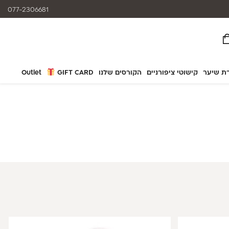
המוצרים נותנים מענה לאלרגיות
077-2306681
ת שיער
קישוטי ציפורניים
הקורסים שלנו
GIFT CARD
Outlet