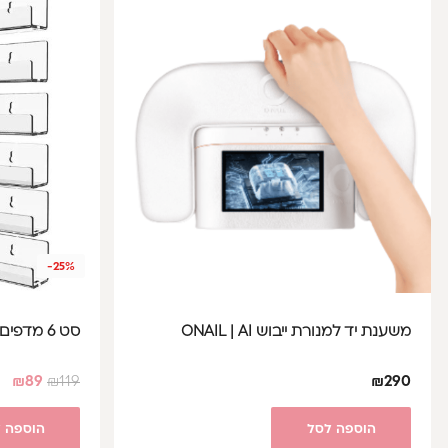
-25%
משענת יד למנורת ייבוש ONAIL | AI
סט 6 מדפים ללקים שקופים אקרליים
₪
89
₪
119
₪
290
הוספה לסל
הוספה 