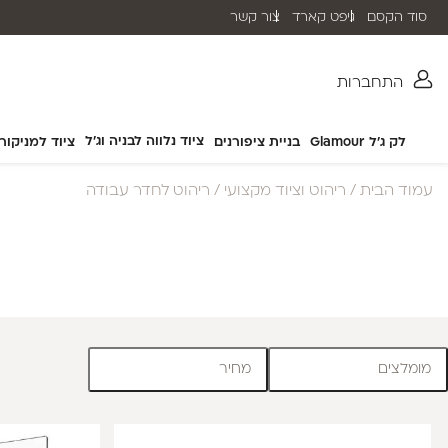
סוד הקסם
גיפט קארד
צור קשר
שליח עד הבית תוך 2-5 ימי עסקים
התחברות
ציוד נלווה לבניה וג'ל
לק ג'ל Glamour
בניית ציפורנים
ציוד למניקור
עמוד הבית
/
ריהוט וציוד מקצועי
/ ריהוט לחדר עבודה
מומלצים
מחיר