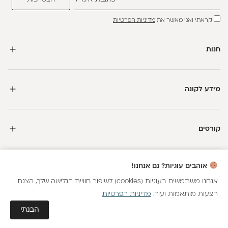
קראתי ואני מאשר את
מדיניות הפרטיות
חנות
מידע לקונה
קורסים
חדשה כאן?
אוהבים עוגיות? גם אנחנו!
קבלי
15 נקודות מתנה
וצברי
5%
בנקודות
על כל קנייה
אנחנו משתמשים בעוגיות (cookies) לשיפור חוויית הגלישה שלך, הצגת
הצעות מותאמות ועוד.
מדיניות הפרטיות
כל הזכויות שמורות
הצטרפות
גלאם AI
הבנתי
חנות וירטואלית