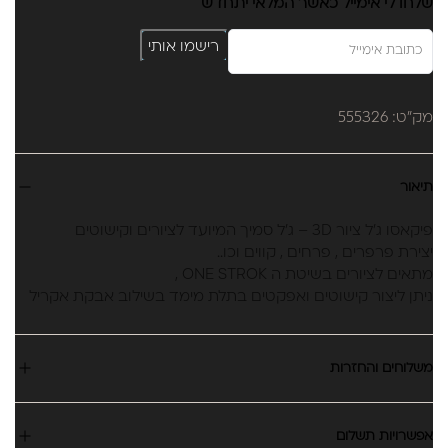
שלחו לי אימייל כאשר המלאי יתחדש
רישמו אותי
מק"ט: 555326
תיאור
פיקאסו ג'ל ציור 3D – ג'ל סמיך המיועד לציורים וקישוטים
יצירת פרפרים , פרחים , קווים וכו..
מתאים לציורים בשיטת ה ONE STROK ,
ניתן ליצור קישוטים ואפקטים בתלת מימד בשילוב אבקת אקריל
משלוחים והחזרות
אפשרויות תשלום