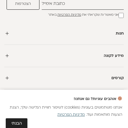
אני מאשר/ת שקראתי את
מדיניות הפרטיות
באתר
חנות
מידע לקונה
קורסים
חדשה כאן?
אוהבים עוגיות? גם אנחנו!
קבלי
15 נקודות מתנה
וצברי
5%
בנקודות
על כל קנייה
אנחנו משתמשים בעוגיות (cookies) לשיפור חוויית הגלישה שלך, הצגת
הצעות מותאמות ועוד.
מדיניות הפרטיות
כל הזכויות שמורות
הצטרפות
גלאם AI
הבנתי
חנות וירטואלית