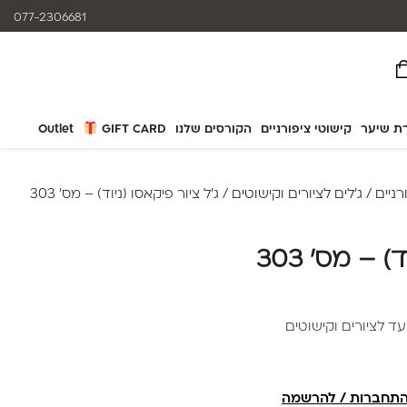
המוצרים נותנים מענה לאלרגיות
077-2306681
ת שיער
קישוטי ציפורניים
הקורסים שלנו
GIFT CARD
Outlet
רניים
/
ג'לים לציורים וקישוטים
/ ג'ל ציור פיקאסו (ניוד) – מס' 303
 – מס' 303
תחברות / להרשמה