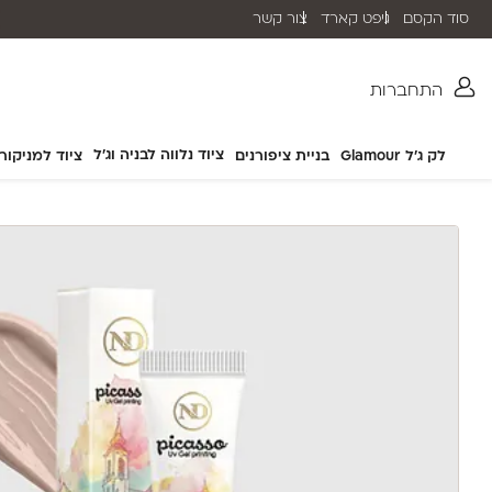
סוד הקסם
גיפט קארד
צור קשר
שליח עד הבית תוך 2-5 ימי עסקים
התחברות
ציוד נלווה לבניה וג'ל
לק ג'ל Glamour
בניית ציפורנים
ציוד למניקור