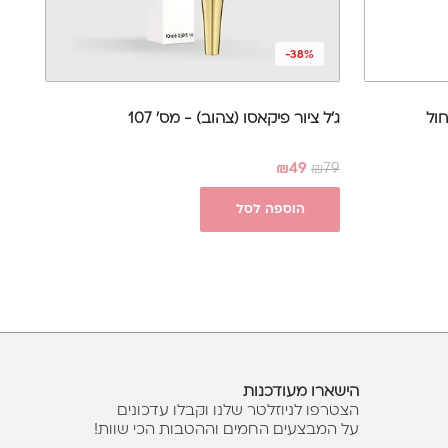
-38%
ול
ג'ל ציור פיקאסו (צהוב) - מס' 107
₪
49
₪
79
הוספה לסל
הישארו מעודכנות
הצטרפו לניוזלטר שלנו וקבלו עדכונים
על המבצעים החמים וההטבות הכי שוות!