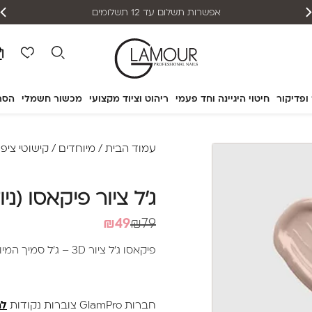
אפשרות תשלום עד 12 תשלומים
 ופדיקור
חיטוי היגיינה וחד פעמי
ריהוט וציוד מקצועי
מכשור חשמלי
הסר
עמוד הבית
/
מיוחדים
/
קישוטי ציפו
ג'ל ציור פיקאסו (ניוד)
המחיר
המחיר
₪
49
₪
79
הנוכחי
המקורי
פיקאסו ג'ל ציור 3D – ג'ל סמיך המיועד לציורים וקישוטים
היה:
הוא:
₪79.
₪49.
חברות GlamPro צוברות נקודות
לה