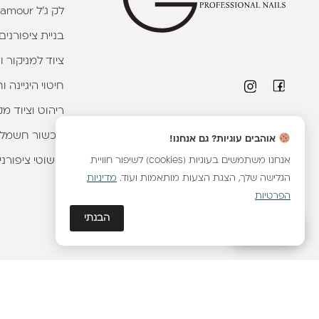
לק ג'ל Glamour
בניית ציפורנים
ציוד למניקור ו
חיטוי היגיינה 
ריהוט וציוד מק
פרטי יצירת קשר
מכשור חשמלי
אוהבים עוגיות? גם אנחנו!
טלפון יועצת קורסים:
053-9593593
|
וואטסאפ
אנחנו משתמשים בעוגיות (cookies) לשיפור חוויית
קישוטי ציפורני
שירות לקוחות מחלקת אונליין:
054-8899376
|
הגלישה שלך, הצגת הצעות מותאמות ועוד.
מדיניות
וואטסאפ
הפרטיות
יועצת מכירות מוצרים:
054-8887576
|
וואטסאפ
הבנתי
כתובתנו - הבונים 2, נתניה
גלאם AI