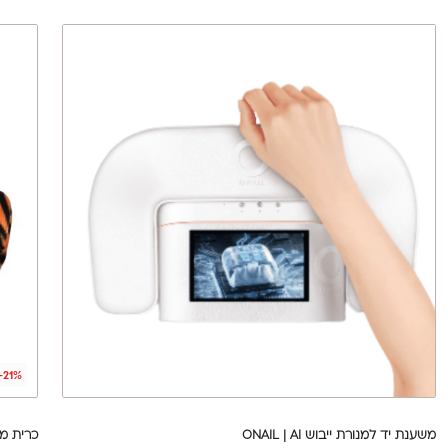
-21%
משענת יד למנורת ייבוש ONAIL | AI
כרית מש