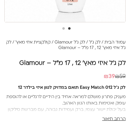
עמוד הבית
/
לק ג'ל
/
לק ג'ל Glamour
/
קולקציית איזי מאץ'
/ לק
ג'ל איזי מאץ' 12 , 17 מ"ל – Glamour
לק ג'ל איזי מאץ' 12 , 17 מ"ל – Glamour
המחיר
המחיר
₪
39
₪
59
הנוכחי
המקורי
לק ג'ל Easy Match 012 תואם במדויק לגוון איזי בילדר 12
היה:
הוא:
מעניק פתרון מושלם למראה אחיד בין הידיים לרגליים או להוספת
₪39.
₪59.
עומק ואטימות באותו הגוון האהוב.
בעל יכולת יישור עצמי, ברק ועמידות גבוהה, עם מברשת סיליקון
איכותית למריחה מושלמת וללא עקבות.
הרחב תיאור
חלק מהגוונים בסדרה מעניקים מראה טבעי וחצי שקוף, בדיוק
כמו שאת אוהבת.