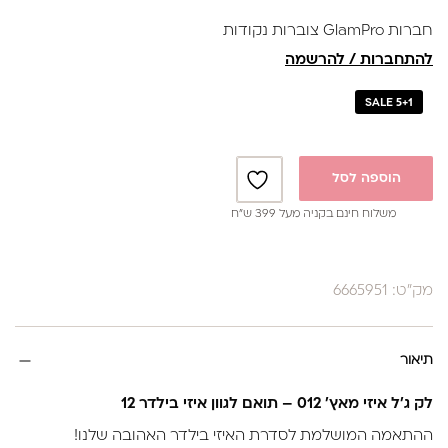
בקבוק גדול של 17 מ"ל לשימוש מקצועי, נוח וחסכוני.
חברות GlamPro צוברות נקודות
להתחברות / להרשמה
SALE 5+1
הוספה לסל
משלוח חינם בקניה מעל 399 ש”ח
מק"ט: 6665951
תיאור
לק ג'ל איזי מאץ' 012 – תואם לגוון איזי בילדר 12
ההתאמה המושלמת לסדרת האיזי בילדר האהובה שלנו!