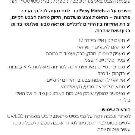
עוצמת הצבע באמצעות שכבה נוספת לקבלת כיסוי עשיר יותר.
חשבנו על ה-Easy Match כדי לתת מענה לכל כך הרבה
פתרונות – התאמת צבע מושלמת, חיזוק מראה הצבע הקיים,
יצירת אחידות בין הידיים לרגליים, ומראה טבעי ואלגנטי בדיוק
בגוון שאת אוהבת.
✔ תואם לגוון איזי בילדר 12
✔ מותאם לאקלים הישראלי
✔ מעניק לציפורן חוזק, ברק ועמידות גבוהה
✔ בעל יכולת יישור עצמי
✔ מברשת סיליקון איכותית ורכה למריחה מושלמת ללא עקבות
✔ בקבוק 17 מ"ל
✔ אידיאלי להתאמת צבע בין הידיים לרגליים
✔ מתאים למראה טבעי, נקי ואלגנטי
✔ מאפשר להוסיף עומק ואטימות באותו גוון מדויק של האיזי
בילדר
הוראות שימוש:
למרוח שכבה דקה על גבי בסיס מתאים, לייבש במנורת UV/LED
ולסיים בטופ לבחירתך. ניתן למרוח שכבה נוספת לקבלת כיסוי
עשיר ואטום יותר.