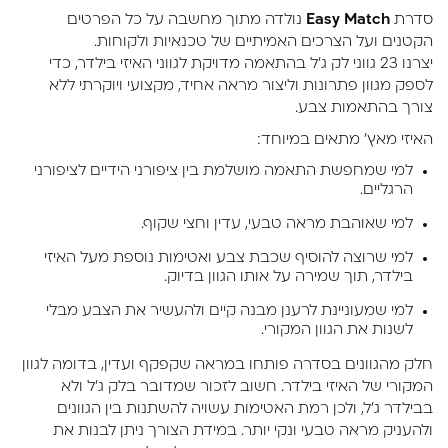
סדרת
Easy Match
נולדה מתוך מחשבה על כל הפרטים
הקטנים ועל הצרכים האמיתיים של טכנאיות ולקוחות.
יצרנו 23 גווני לק ג'ל בהתאמה מדויקת לגווני האיזי בילדר, כדי
לספק מגוון פתרונות וליצור מראה אחיד, מקצועי ויוקרתי ללא
צורך בהתאמות צבע.
האיזי מאץ' מתאים במיוחד:
למי שמחפשת התאמה מושלמת בין ציפורני הידיים לציפורני
הרגליים.
למי שאוהבת מראה טבעי, עדין וחצי שקוף.
למי שרוצה להוסיף שכבת צבע ואטימות נוספת מעל האיזי
בילדר, תוך שמירה על אותו הגוון בדיוק.
למי שמעוניינת לרענן מבנה קיים ולהעשיר את הצבע מבלי
לשנות את הגוון המקורי.
חלק מהגוונים בסדרה פותחו במראה שקפקף ועדין, בדומה לגוון
המקורי של האיזי בילדר. חשוב לזכור שמדובר בלק ג'ל ולא
בבילדר ג'ל, ולכן רמת האטימות עשויה להשתנות בין הגוונים
ולהעניק מראה טבעי ונקי יותר. במידת הצורך ניתן לבנות את