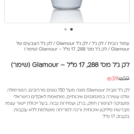
עמוד הבית
/
לק ג'ל
/
לק ג'ל Glamour
/
לק ג'ל הצבעים של
Glamour
/ לק ג'ל מס' 288, 17 מ"ל – Glamour (שימר)
לק ג'ל מס' 288, 17 מ"ל – Glamour (שימר)
המחיר
המחיר
₪
39
₪
59
הנוכחי
המקורי
לק ג'ל מבית Glamour מונה מעל 150 גוונים מרהיבים. הפורמולה
היה:
הוא:
שלנו עשירה בפיגמנטים איכותיים, מותאמת לאקלים הישראלי
₪39.
₪59.
ומעניקה לציפורן חוזק, ברק ועמידות גבוה. בעל ייכולת יישור עצמי.
מברשת סיליקון איכותית ורכה למריחה מושלמת ללא עקבות.
בקבוק 17 מ"ל