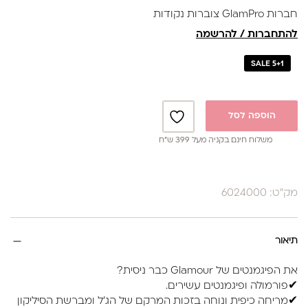
חברות GlamPro צוברות נקודות
להתחברות / להרשמה
SALE 5+1
הוספה לסל
משלוח חינם בקניה מעל 399 ש”ח
מק"ט: 6024000
תיאור
את הפיגמנטים של Glamour כבר ניסית?
✔פורמולה ופיגמנטים עשירים.
✔מריחה כיפית ונוחה בזכות המרקם של הג'ל ומברשת הסיליקון