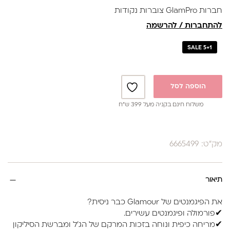
חברות GlamPro צוברות נקודות
להתחברות / להרשמה
SALE 5+1
הוספה לסל
משלוח חינם בקניה מעל 399 ש”ח
מק"ט: 6665499
תיאור
את הפיגמנטים של Glamour כבר ניסית?
✔פורמולה ופיגמנטים עשירים.
✔מריחה כיפית ונוחה בזכות המרקם של הג'ל ומברשת הסיליקון