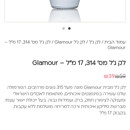
עמוד הבית
/
לק ג'ל
/
לק ג'ל Glamour
/ לק ג'ל מס' 314, 17 מ"ל –
Glamour
לק ג'ל מס' 314, 17 מ"ל – Glamour
המחיר
המחיר
₪
39
₪
59
הנוכחי
המקורי
לק ג'ל מבית Glamour מונה מעל 315 גוונים מרהיבים. הפורמולה
היה:
הוא:
שלנו עשירה בפיגמנטים איכותיים, מותאמת לאקלים הישראלי
₪39.
₪59.
ומעניקה לציפורן חוזק, ברק ועמידות גבוה. בעל ייכולת יישור עצמי.
מברשת סיליקון איכותית ורכה למריחה מושלמת ללא עקבות.
בקבוק 17 מ"ל