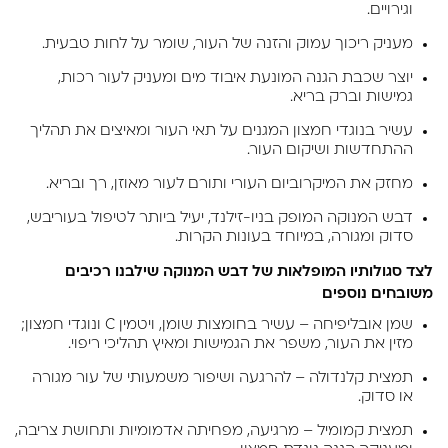
וגירויים.
מעניק ריכוך עמוק והזנה של העור, שומר על לחות טבעית.
יוצר שכבת הגנה המונעת איבוד מים ומעניק לעור רכות,
גמישות וברק בריא.
עשיר בנוגדי חמצון המגנים על תאי העור ומאיצים את תהליך
ההתחדשות ושיקום העור.
מחזק את המיקרוביום העורי ותורם לעור מאוזן, רך ובריא.
דבש המנוקה המופק בניו-זילנד, יעיל ביותר לטיפול בעוריבש,
סדוק ומגורה, במיוחד בעונות הקרות.
לצד סגולותיו המופלאות של דבש המנוקה שילבנו רכיבים
משובחים נוספים
שמן אובליפיחה – עשיר בחומצות שומן, ויטמין C ונוגדי חמצון;
מזין את העור, משפר את הגמישות ומאיץ תהליכי ריפוי.
תמצית קלנדולה – להרגעה ושיפור משמעותי של עור מגורה
או סדוק.
תמצית קמומיל – מרגיעה, מפחיתה אדמומיות ותחושת צריבה,