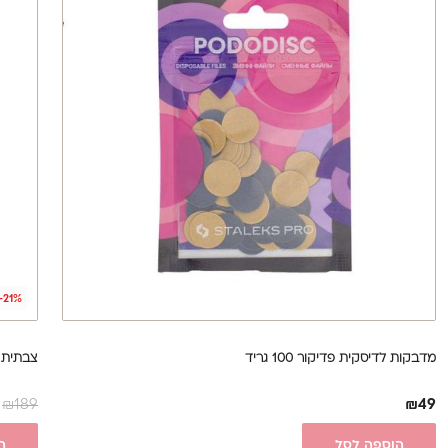
-21%
מדבקות לדיסקית פדיקור 100 גריד
צבתית 14|71 Staleks Pro - (SMART) לציפורן חודר
₪
189
₪
49
הוספה לסל
ה