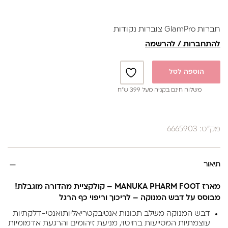
עשיר בנוגדי חמצון המגנים על תאי העור ומאיצים את תהליך
ההתחדשות ושיקום העור.
יעיל ביותר לטיפול בעור יבש, סדוק ומגורה, במיוחד בעונות
חברות GlamPro צוברות נקודות
הקרות.
להתחברות / להרשמה
המארז מכיל
:
reNEWAL SCRAPER –
קרם פילינג ממריץ לחידוש עור יבש,
הוספה לסל
מועשר בדבש מנוקה ובאבקת אבן געשית טבעית (הסרת תאים
מתים) – 200 גרם .
משלוח חינם בקניה מעל 399 ש”ח
reSCUE ESSENCE –
ספריי קרם מרגיע לעור מגורה עם דבש
מנוקה ותמצית קמומיל – 150 מ"ל .
manuBOOST –
סרום הזנה וחידוש לציפורניים מועשר בדבש
מק"ט: 6665903
מנוקה וג’לי מלכות – 15 מ"ל .
RICH BALM –
משחה משקמת ומרגיעה לעור יבש, מועשרת
בדבש מנוקה ותמצית אובליפיחה – 75 גרם .
תיאור
מארז
MANUKA PHARM FOOT –
קולקציית מהדורה מוגבלת
!
מבוסס על דבש המנוקה – לריכוך וריפוי כף הרגל
דבש המנוקה משלב תכונות אנטיבקטריאליותואנטי-דלקתיות
עוצמתיות המסייעות בחיטוי, מניעת זיהומים והרגעת אדמומיות