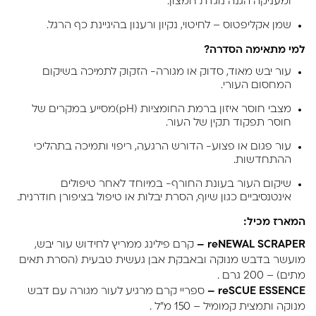
ומעניקה הגנה נוגדת חמצון.
שמן אקליפטוס – לחיטוי, נקיון ורענון בהיגיינת כף הרגל.
למי מתאימה הסדרה
?
עור יבש מאוד, סדוק או מגורה- הזקוק לתמיכה בשיקום
המחסום העורי.
מצבי חוסר איזון ברמת החומציות (pH)מסייע במקרים של
חוסר תפקוד תקין של העור.
עור פגום או פצוע- הדורש הרגעה, ריפוי ותמיכה בתהליכי
ההתחדשות.
שיקום העור בעונת החורף- במיוחד לאחר טיפולים
אינטנסיביים כגון שיוף, הסרת יבלות או טיפול בציפורן חודרנית.
המארז מכיל
:
reNEWAL SCRAPER –
קרם פילינג ממריץ לחידוש עור יבש,
מועשר בדבש מנוקה ובאבקת אבן געשית טבעית (הסרת תאים
מתים) – 200 גרם .
reSCUE ESSENCE –
ספריי קרם מרגיע לעור מגורה עם דבש
מנוקה ותמצית קמומיל – 150 מ"ל .