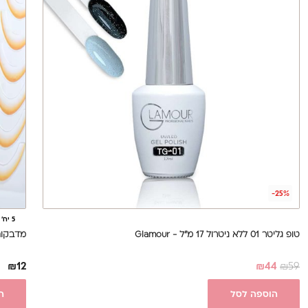
-25%
5 יח' ב - 50 ₪
טופ גליטר 01 ללא ניטרול 17 מ"ל - Glamour
מדבקות
₪
12
₪
44
₪
59
הוספה לסל
ה