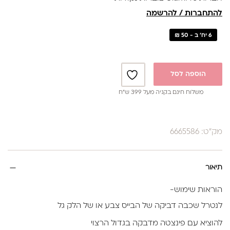
להתחברות / להרשמה
6 יח' ב - 50 ₪
הוספה לסל
משלוח חינם בקניה מעל 399 ש”ח
מק"ט: 6665586
תיאור
הוראות שימוש-
לנטרל שכבה דביקה של הבייס צבע או של הלק גל
להוציא עם פינצטה מדבקה בגדול הרצוי