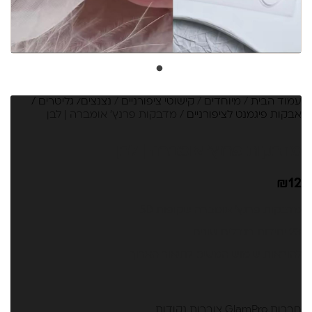
עמוד הבית
/
מיוחדים
/
קישוטי ציפורניים
/
נצנצים/ גליטרים /
אבקות פיגמנט לציפורניים
/ מדבקות פרנץ' אומברה | לבן
מדבקות פרנץ' אומברה | לבן
₪
12
מדבקות פרנץ' אומברה שקופות 5D
23 יחידות בגדלים שונים
להוראות שימוש המשיכי לתיאור הארוך
חברות GlamPro צוברות נקודות