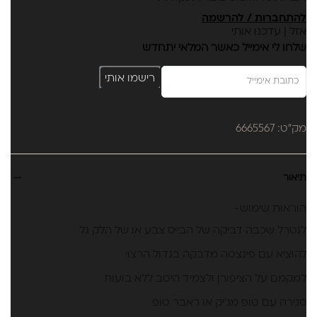
להתחברות / להרשמה
אזל | עדכנו אותי
שלחו לי אימייל כאשר המלאי יתחדש
רישמו אותי
מק"ט: 6665567
תיאור
הוראות שימוש-
לנטרל שכבה דביקה של הבייס צבע או של הלק גל
להוציא עם פינצטה מדבקה בגדול הרצוי
למקמם על הציפורן ולצמיד היטב ללא בועות
סגירה עם טופ מג'יק או ראבר טופ