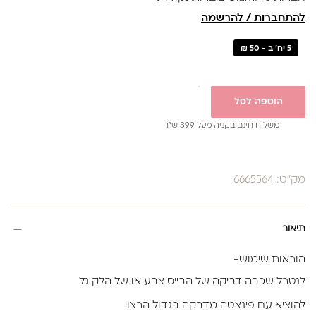
להתחברות / להרשמה
5 יח' ב - 50 ₪
הוספה לסל
משלוח חינם בקניה מעל 399 ש”ח
מק"ט: 6665564
תיאור
הוראות שימוש-
לנטרל שכבה דביקה של הבייס צבע או של הלק גל
להוציא עם פינצטה מדבקה בגדול הרצוי