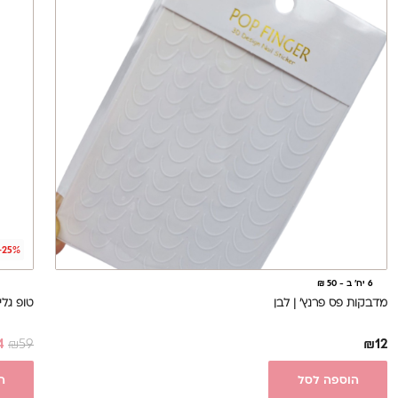
-25%
6 יח' ב - 50 ₪
מדבקות פס פרנץ' | לבן
טופ גליטר 01 ללא ניטרול 17
4
₪
59
₪
12
הוספה לסל
ה