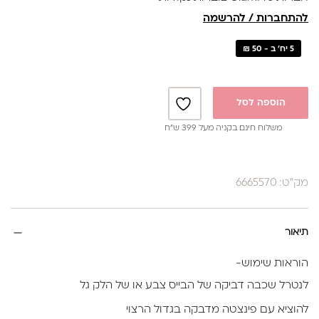
להתחברות / להרשמה
5 יח' ב - 50 ₪
הוספה לסל
משלוח חינם בקניה מעל 399 ש”ח
מק"ט: 6665570
תיאור
הוראות שימוש-
לנטרל שכבה דביקה של הבייס צבע או של הלק גל
להוציא עם פינצטה מדבקה בגדול הרצוי