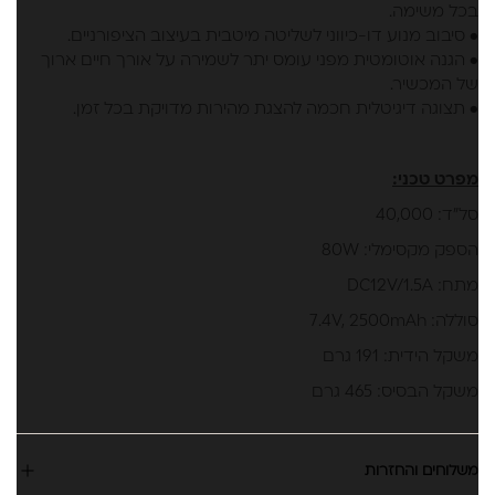
בכל משימה.
• סיבוב מנוע דו-כיווני לשליטה מיטבית בעיצוב הציפורניים.
• הגנה אוטומטית מפני עומס יתר לשמירה על אורך חיים ארוך
של המכשיר.
• תצוגה דיגיטלית חכמה להצגת מהירות מדויקת בכל זמן.
מפרט טכני:
סל”ד: 40,000
הספק מקסימלי: 80W
מתח: DC12V/1.5A
סוללה: 7.4V, 2500mAh
משקל הידית: 191 גרם
משקל הבסיס: 465 גרם
משלוחים והחזרות