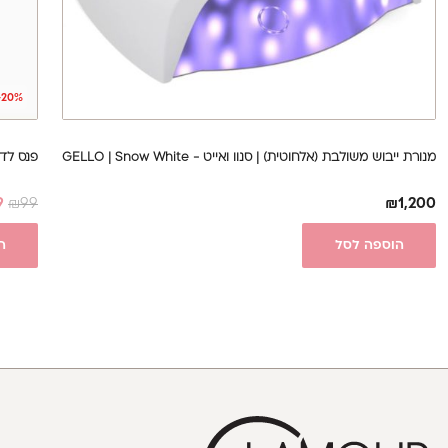
-20%
מנורת ייבוש משולבת (אלחוטית) | סנוו ואייט - GELLO | Snow White
פנס לד ליי
9
₪
99
₪
1,200
הוספה לסל
ה