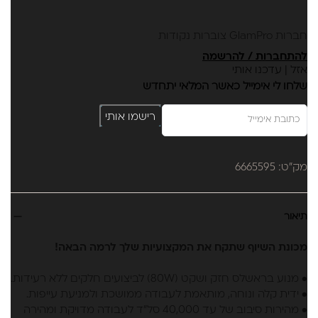
חברות GlamPro צוברות נקודות
להתחברות / להרשמה
אזל | עדכנו אותי
שלחו לי אימייל כאשר המלאי יתחדש
רישמו אותי
מק"ט: 6665595
תיאור
מכונת השיוף שתקח את המקצועיות שלך לרמה הבאה!
• מנוע בראשלס חזק ושקט (80W) לביצועים חלקים ללא רעידות.
• ידית קלה ונוחה, מותאמת לעבודה ממושכת ולמניעת עייפות.
• מהירות סיבוב של עד 40,000 סל"ד לעבודה מדויקת ומהירה