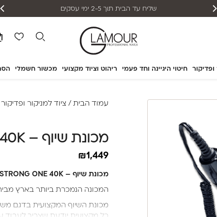
שליח עד הבית תוך 2-5 ימי עסקים
 ופדיקור
חיטוי היגיינה וחד פעמי
ריהוט וציוד מקצועי
מכשור חשמלי
הסר
עמוד הבית
/
ציוד למניקור ופדיקור
/
מכונת שיוף – STRONG ONE 40K
₪
1,449
מכונת שיוף – STRONG ONE 40K
המכונה הנמכרת ביותר בארץ מבית ס
מכונת השיוף המקצועית בדגם משופ
כל מקצועית יודעת שצריך לעבוד עם הכי טוב – 