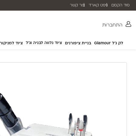
סוד הקסם
גיפט קארד
צור קשר
משלוח חינם בהזמנה מעל ₪399 (לא כולל מוצרי חשמל)
התחברות
ציוד נלווה לבניה וג'ל
לק ג'ל Glamour
בניית ציפורנים
ציוד למניקור