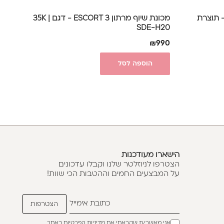
ת שיוף - Strong 207B 35K - תוצרת
מכונת שיוף מרתון 3 ESCORT - דגם 35K |
SDE-H20
₪
990
הוספה לסל
הישארו מעודכנות
הצטרפו לניוזלטר שלנו וקבלו עדכונים
על המבצעים החמים וההטבות הכי שוות!
אני מאשר/ת שקראתי את
מדיניות הפרטיות
באתר