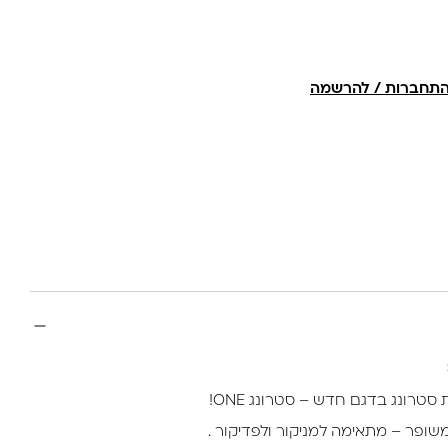
תחברות / להרשמה
טרונג בדגם חדש – סטרונג ONE!
ופר – מתאימה למניקור ולפדיקור .