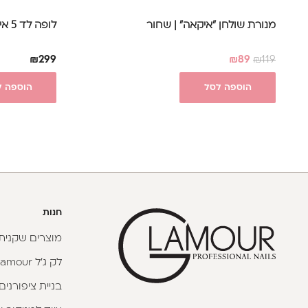
מנורת שולחן "איקאה" | שחור
לופה לד 5 אינטש
₪
299
₪
89
₪
119
הוספה לסל
הוספה ל
חנות
מוצרים שקניתי
לק ג'ל Glamour
בניית ציפורנים