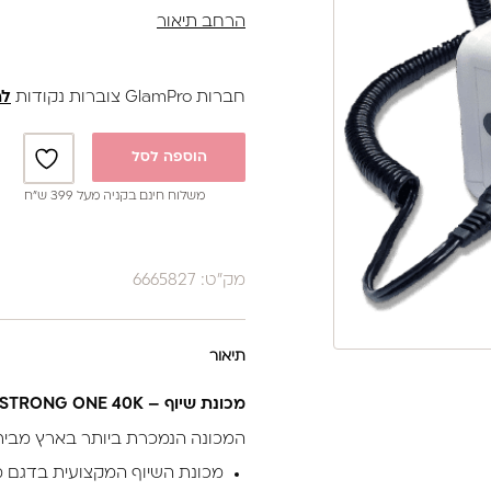
הרחב תיאור
ידית נוחה לאחיזה – משקל הידית 162 גרם.
עד 40,000 סיבובים בדקה
חברות GlamPro צוברות נקודות
לה
הוספה לסל
משלוח חינם בקניה מעל 399 ש”ח
מק"ט: 6665827
תיאור
מכונת שיוף – STRONG ONE 40K
המכונה הנמכרת ביותר בארץ מבית ס
מכונת השיוף המקצועית בדגם מש