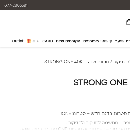
אפשרות תשלום עד 12 תשלומים
077-2306681
ת שיער
קישוטי ציפורניים
הקורסים שלנו
GIFT CARD
Outlet
פדיקור
/ מכונת שיוף – STRONG ONE 40K
טרונג בדגם חדש – סטרונג ONE!
ר – מתאימה למניקור ולפדיקור .
והכי טוב זה סטרונג ONE עם מנוע חזק ושקט.