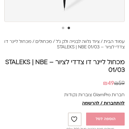
עמוד הבית
/
ציוד נלווה לבנייה ולק ג׳ל
/
מכחולים
/ מכחול ליינר דו
צדדי לציור – STALEKS | NBE 01/03
מכחול ליינר דו צדדי לציור – STALEKS | NBE
01/03
המחיר
המחיר
₪
49
₪
59
הנוכחי
המקורי
חברות GlamPro צוברות נקודות
היה:
הוא:
להתחברות / להרשמה
₪59.
₪49.
הוספה לסל