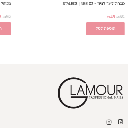
מכחול ליינר לציור - STALEKS | NBE 02
מכחול ג'ל מק
5
₪
59
₪
45
₪
59
הוספה לסל
ה