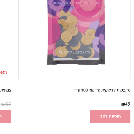
-26%
מדבקות לדיסקית פדיקור 100 גריד
צבתית 16|60 Staleks Pro - (Expert) לגזירת ציפורנ
₪
189
₪
49
הוספה לסל
ה