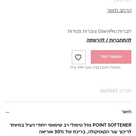
חודרניות,
מאפשר הסרת עור ללא גזירה או חיתוך ומסייע במניעת לחצים
הרחב תיאור
וחוסר נוחות.
מומלץ לחולי סוכרת.
מכיל : 15ml
חברות GlamPro צוברות נקודות
להתחברות / להרשמה
הוספה לסל
משלוח חינם בקניה מעל 399 ש”ח
מק"ט: 6665882
תיאור
POINT SOFTENER נוזל טיפולי רב שימושי ייחודי ויעיל במיוחד
לריכוך עור הקוטיקולה, בריכוז של 30% אוריאה