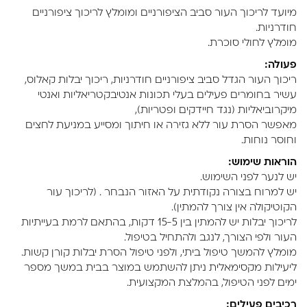
מיועד לריכוך העור סביב הציפורניים ומומלץ לריכוך ציפורניים
חודרניות.
מומלץ לחולי סוכרת.
פעולה:
ריכוך העור הגדל סביב ציפורניים חודרניות, ריכוך יבלות קאלוס,
עשיר בחומרים פעילים בעלי תכונות אנטיבקטריאליות ואנטי
מיקרוביאליות (נגד חיידקים ופטריות),
מאפשר הסרת עור ללא גזירה או חיתוך ומסייע במניעת לחצים
וחוסר נוחות.
הוראות שימוש:
יש לנער לפני השימוש.
יש למרוח בצורה נקודתית על האזור הנבחר . (לריכוך עור
הקוטיקולה אין צורך להמתין).
לריכוך יבלות יש להמתין בין 15-5 דקות, בהתאם לרמת בעייתיות
העור ולפי הצורך, לנגב ולהתחיל בטיפול.
מומלץ להמשך טיפול ביתי, ולפני טיפול הסרת יבלות קורן קשות.
ליעילות מקסימאלית ניתן להשתמש במוצר בבית במשך מספר
ימים לפני הטיפול, בהמלצת המקצועית.
רכיבים פעילים: