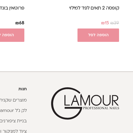
קופסה 2 תאים לפד למילוי
פרוטאין בונד 7.5 מ"
₪
68
₪
15
₪
39
הוספה לסל
הוספה ל
חנות
מוצרים שקניתי
לק ג'ל Glamour
בניית ציפורנים
ציוד למניקור ו