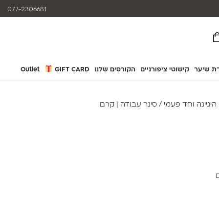
המוצרים נותנים מענה לאלרגיות
077-2306681
ת שיער
קישוטי ציפורניים
הקורסים שלנו
GIFT CARD
Outlet
 היגיינה וחד פעמי
/ סינר עבודה | קרם