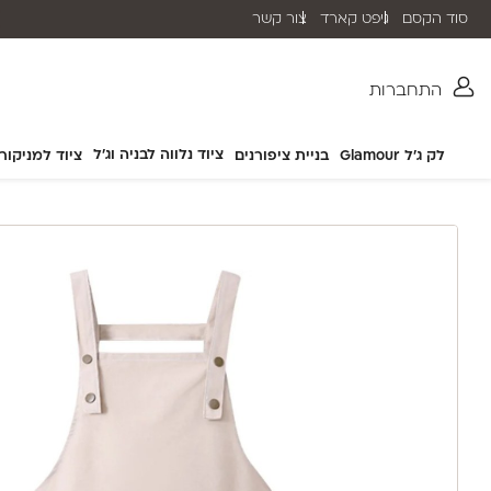
סוד הקסם
גיפט קארד
צור קשר
שליח עד הבית תוך 2-5 ימי עסקים
התחברות
ציוד נלווה לבניה וג'ל
לק ג'ל Glamour
בניית ציפורנים
ציוד למניקור