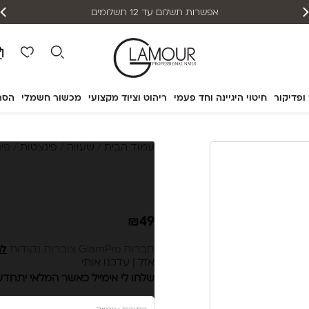
אפשרות תשלום עד 12 תשלומים
 ופדיקור
חיטוי היגיינה וחד פעמי
ריהוט וציוד מקצועי
מכשור חשמלי
הסר
עמוד הבית
/
שעווה
/
פינצטות
/ פינצטה לגב
פינצטה לגבות 4|11 (V) Staleks Pro – EXPERT
₪
49
חברות GlamPro צוברות נקודות
לה
אזל | עדכנו אותי
שלחו לי אימייל כאשר המלאי יתחד