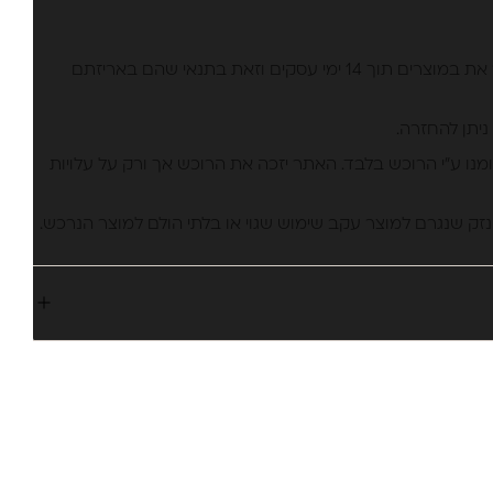
למזמין באתר יש את הזכות להחזיר את במוצרים תוך 14 ימי עסקים וזאת בתנאי שהם באריזתם
ניתן להחזרה.
ומנו ע”י הרוכש בלבד. האתר יזכה את הרוכש אך ורק על עלויות
נזק שנגרם למוצר עקב שימוש שגוי או בלתי הולם למוצר הנרכש.