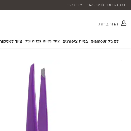
סוד הקסם
גיפט קארד
צור קשר
שליח עד הבית תוך 2-5 ימי עסקים
התחברות
ציוד נלווה לבניה וג'ל
לק ג'ל Glamour
בניית ציפורנים
ציוד למניקור