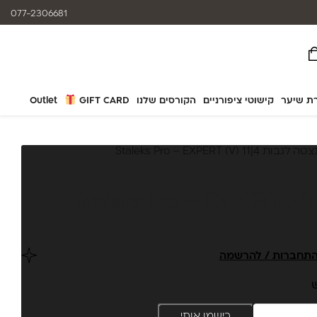
המוצרים נותנים מענה לאלרגיות
077-2306681
ת שיער
קישוטי ציפורניים
הקורסים שלנו
GIFT CARD
Outlet
ות 4|11 (V) Staleks Pro – EXPERT
תחברות / להרשמה
ש
רישמו אותי