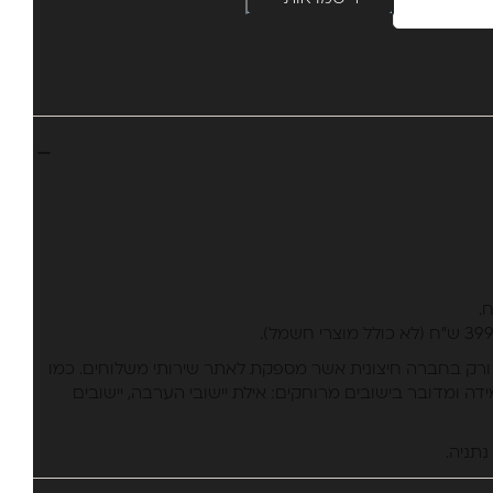
ורק בחברה חיצונית אשר מספקת לאתר שירותי משלוחים. כמו
דה ומדובר בישובים מרוחקים: אילת יישובי הערבה, יישובים