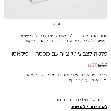
עמוד הבית
/
מיוחדים
/
קישוטי ציפורניים
/
ג'לים לציורים
וקישוטים
/ פלטה לצבעי ג'ל ציור עם מכסה – פיקאסו
פלטה לצבעי ג'ל ציור עם מכסה – פיקאסו
המחיר
המחיר
₪
20
₪
39
הנוכחי
המקורי
פלטת איחסון לצבעי ג'ל ציור עם מכסה של פיקאסו ,
היה:
הוא:
ניתן לאחסן עד 12 צבעים .
₪20.
₪39.
חברות GlamPro צוברות נקודות
להתחברות / להרשמה