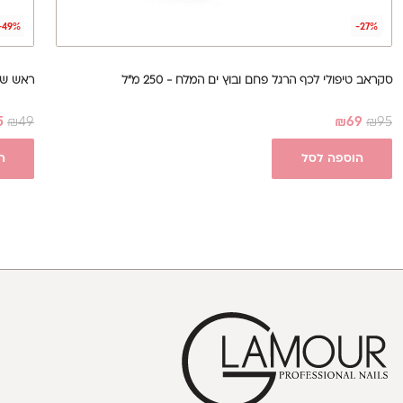
-49%
-27%
סקראב טיפולי לכף הרגל פחם ובוץ ים המלח - 250 מ"ל
ראש שי
5
₪
49
₪
69
₪
95
הוספה לסל
ה