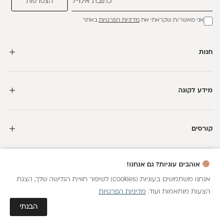
אני מאשר/ת שקראתי את
מדיניות הפרטיות
באתר
חנות
מידע לקונה
קורסים
חדשה כאן?
אוהבים עוגיות? גם אנחנו!
קבלי
15 נקודות מתנה
וצברי
5%
בנקודות
על כל קנייה
אנחנו משתמשים בעוגיות (cookies) לשיפור חוויית הגלישה שלך, הצגת
הצעות מותאמות ועוד.
מדיניות הפרטיות
כל הזכויות שמורות
הצטרפות
גלאם AI
הבנתי
חנות וירטואלית