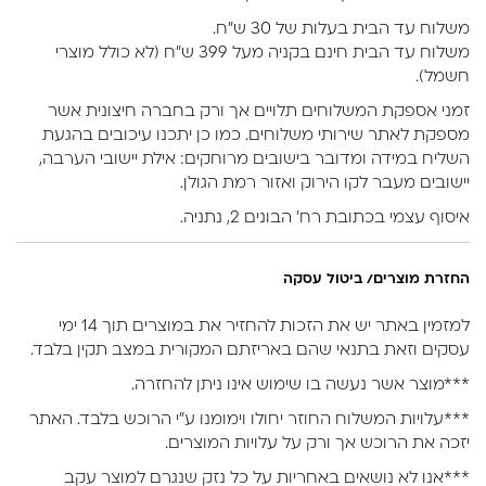
משלוח עד הבית בעלות של 30 ש״ח.
משלוח עד הבית חינם בקניה מעל 399 ש״ח (לא כולל מוצרי
חשמל).
זמני אספקת המשלוחים תלויים אך ורק בחברה חיצונית אשר
מספקת לאתר שירותי משלוחים. כמו כן יתכנו עיכובים בהגעת
השליח במידה ומדובר בישובים מרוחקים: אילת יישובי הערבה,
יישובים מעבר לקו הירוק ואזור רמת הגולן.
איסוף עצמי בכתובת רח’ הבונים 2, נתניה.
החזרת מוצרים/ ביטול עסקה
למזמין באתר יש את הזכות להחזיר את במוצרים תוך 14 ימי
עסקים וזאת בתנאי שהם באריזתם המקורית במצב תקין בלבד.
***מוצר אשר נעשה בו שימוש אינו ניתן להחזרה.
***עלויות המשלוח החוזר יחולו וימומנו ע”י הרוכש בלבד. האתר
יזכה את הרוכש אך ורק על עלויות המוצרים.
***אנו לא נושאים באחריות על כל נזק שנגרם למוצר עקב