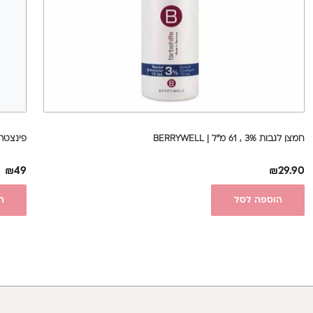
חמצן לגבות 3% , 61 מ"ל | BERRYWELL
פינצטה לגבות 5|11 (T
₪
49
₪
29.90
הוספה לסל
ה