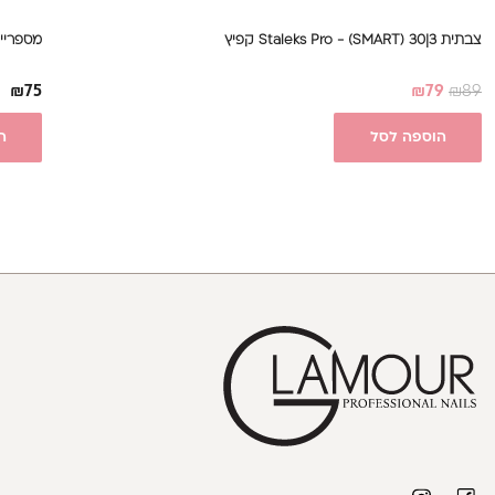
צבתית 3|30 Staleks Pro - (SMART) קפיץ
מספריים Staleks Pro - Smart 40|3
₪
75
₪
79
₪
89
הוספה לסל
ה