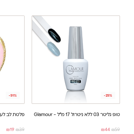
-51%
-25%
טופ גליטר 03 ללא ניטרול 17 מ"ל - Glamour
פלטת לב לער
₪
19
₪
39
₪
44
₪
59