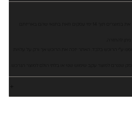
למזמין באתר יש את הזכות להחזיר את במוצרים תוך 14 ימי עסקים וזאת בתנאי שהם באריזתם
ניתן להחזרה.
ומנו ע”י הרוכש בלבד. האתר יזכה את הרוכש אך ורק על עלויות
נזק שנגרם למוצר עקב שימוש שגוי או בלתי הולם למוצר הנרכש.