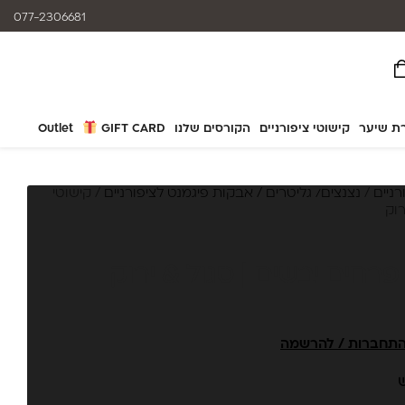
המוצרים נותנים מענה לאלרגיות
077-2306681
ת שיער
קישוטי ציפורניים
הקורסים שלנו
GIFT CARD
Outlet
רניים
/
נצנצים/ גליטרים / אבקות פיגמנט לציפורניים
/ קישוטי
רוק
 פרחים יבשים | סגול & ירוק
תחברות / להרשמה
ש