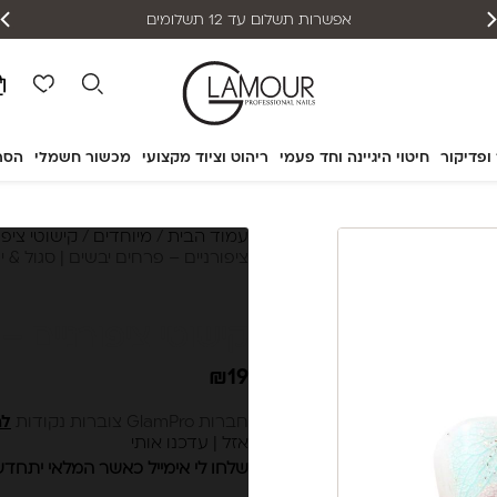
אפשרות תשלום עד 12 תשלומים
 ופדיקור
חיטוי היגיינה וחד פעמי
ריהוט וציוד מקצועי
מכשור חשמלי
הסר
עמוד הבית
/
מיוחדים
/
קישוטי ציפו
ציפורניים – פרחים יבשים | סגול & י
קישוטי ציפורניים –
₪
19
חברות GlamPro צוברות נקודות
לה
אזל | עדכנו אותי
שלחו לי אימייל כאשר המלאי יתחד