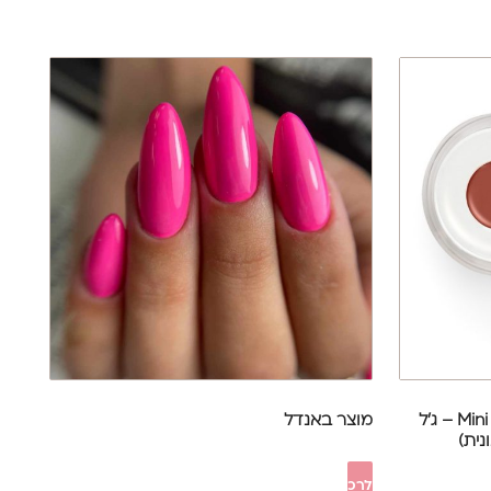
מיני איזי בילדר 13 | Mini Eazy Builder – ג'ל
מוצר באנדל
לרכישה