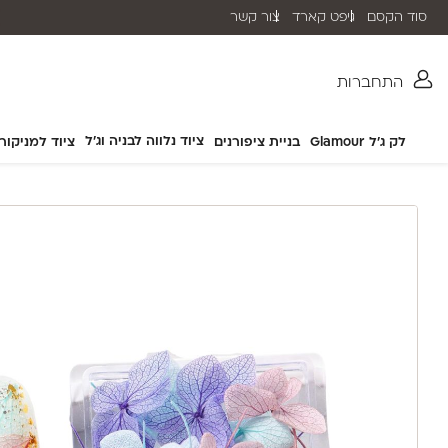
סוד הקסם
גיפט קארד
צור קשר
שליח עד הבית תוך 2-5 ימי עסקים
התחברות
ציוד נלווה לבניה וג'ל
לק ג'ל Glamour
בניית ציפורנים
ציוד למניקור