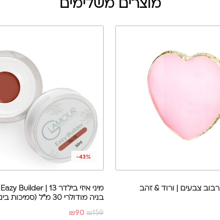
מוצרים משלימים
-43%
בוב צבעים | ורוד & זהב
בניה מודולרי 30 מ"ל (סמיכות בינונית)
₪
90
₪
159