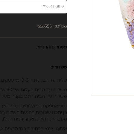
מק"ט: 6665551
משלוחים והחזרות
משלוחים
שליח עד הבית תוך 3-5 ימי עסקים.
משלוח עד הבית בעלות של 30 ש״ח.
משלוח עד הבית חינם בקניה מעל 399 ש״ח (לא כולל מוצרי חשמל).
זמני אספקת המשלוחים תלויים אך 
כן יתכנו עיכובים בהגעת השליח במי
מעבר לקו הירוק ואזור רמת הגולן.
איסוף עצמי בכתובת רח’ הבונים 2, נתניה.