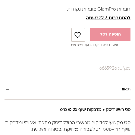
✔ מדבקת ספוג לפיניש מושלם
חברות GlamPro צוברות נקודות
יתרונות:
להתחברות / להרשמה
• מפחית את הסיכון לזיהומים בזכות שימוש במדבקות
חד-פעמיות
• מאפשר עבודה מהירה, נקייה ומדויקת
הוספה לסל
• מתאים להסרת עור קשה ולהחלקת כף הרגל
• תואם למדבקות שיוף במגוון דרגות חספוס
משלוח חינם בקניה מעל 399 ש”ח
פתרון מקצועי ויעיל לפדיקור איכותי עם תוצאות מושלמות בכל
טיפול.
מק"ט: 6665926
תיאור
סט ראש דיסק + מדבקות שיוף Ø 25 מ"מ
סט מקצועי לפדיקור מכשירי הכולל דיסק מתכתי איכותי ומדבקות
שיוף חד-פעמיות, לעבודה מדויקת, בטוחה והיגיינית.