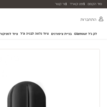
סוד הקסם
גיפט קארד
צור קשר
שליח עד הבית תוך 2-5 ימי עסקים
התחברות
ציוד נלווה לבניה וג'ל
לק ג'ל Glamour
בניית ציפורנים
ציוד למניקור