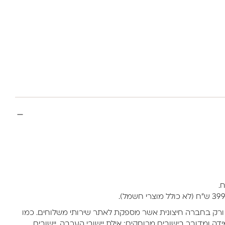
ורק בחברה חיצונית אשר מספקת לאתר שירותי משלוחים. כמו
דה ומדובר בישובים מרוחקים: אילת יישובי הערבה, יישובים