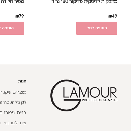
מדבקות לדיסקית פדיקור 180 גריד
מסיר חלודה 100 מ"ל - Dentasept
₪
79
₪
49
הוספה לסל
הוספה ל
חנות
מוצרים שקניתי
לק ג'ל Glamour
בניית ציפורנים
ציוד למניקור ו