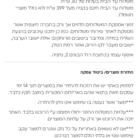
משלוח עד הבית בעלות של 30 ש״ח.
משלוח עד הבית חינם בקניה מעל 399 ש״ח (לא כולל מוצרי
חשמל).
זמני אספקת המשלוחים תלויים אך ורק בחברה חיצונית אשר
מספקת לאתר שירותי משלוחים. כמו כן יתכנו עיכובים בהגעת
השליח במידה ומדובר בישובים מרוחקים: אילת יישובי הערבה,
יישובים מעבר לקו הירוק ואזור רמת הגולן.
איסוף עצמי בכתובת רח’ הבונים 2, נתניה.
החזרת מוצרים/ ביטול עסקה
למזמין באתר יש את הזכות להחזיר את במוצרים תוך 14 ימי
עסקים וזאת בתנאי שהם באריזתם המקורית במצב תקין בלבד.
***מוצר אשר נעשה בו שימוש אינו ניתן להחזרה.
***עלויות המשלוח החוזר יחולו וימומנו ע”י הרוכש בלבד. האתר
יזכה את הרוכש אך ורק על עלויות המוצרים.
***אנו לא נושאים באחריות על כל נזק שנגרם למוצר עקב
שימוש שגוי או בלתי הולם למוצר הנרכש.