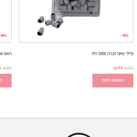
-16%
-12%
גלילי שיוף זברה (100 יח')
ראש שיו
5
₪
89
₪
44
₪
50
הוספה לסל
ה