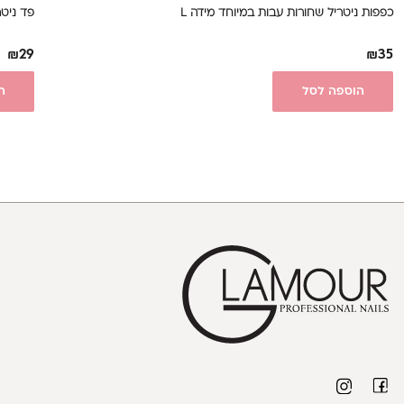
כפפות ניטריל שחורות עבות במיוחד מידה L
פד ניטרול
₪
29
₪
35
הוספה לסל
ה