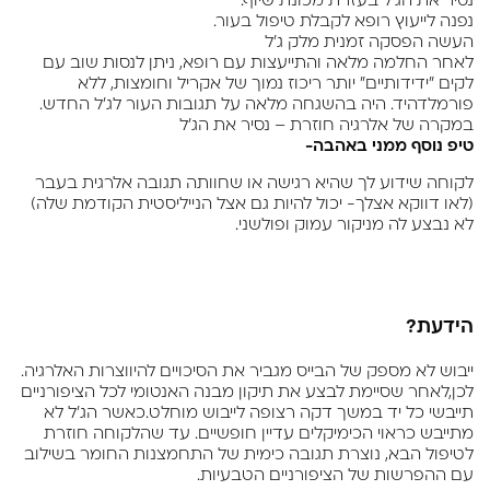
נסיר את הג'ל בעזרת מכונת שיוף.
נפנה לייעוץ רופא לקבלת טיפול בעור.
העשה הפסקה זמנית מלק ג'ל
לאחר החלמה מלאה והתייעצות עם רופא, ניתן לנסות שוב עם
לקים "ידידותיים" יותר ריכוז נמוך של אקריל וחומצות, ללא
פורמלדהיד. היה בהשגחה מלאה על תגובות העור לג'ל החדש.
במקרה של אלרגיה חוזרת – נסיר את הג'ל
טיפ נוסף ממני באהבה-
לקוחה שידוע לך שהיא רגישה או שחוותה תגובה אלרגית בעבר
(לאו דווקא אצלך- יכול להיות גם אצל הנייליסטית הקודמת שלה)
לא נבצע לה מניקור עמוק ופולשני.
הידעת?
ייבוש לא מספק של הבייס מגביר את הסיכויים להיווצרות האלרגיה.
לכן,לאחר שסיימת לבצע את תיקון מבנה האנטומי לכל הציפורניים
תייבשי כל יד במשך דקה רצופה לייבוש מוחלט.כאשר הג'ל לא
מתייבש כראוי הכימיקלים עדיין חופשיים.
עד שהלקוחה חוזרת
לטיפול הבא, נוצרת תגובה כימית של התחמצנות החומר בשילוב
עם ההפרשות של הציפורניים הטבעיות.