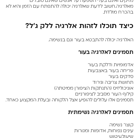
מזיקים ואינם בעלי השפעה על אנשים שאינם סובלים
מאלרגיה.
חשוב לדעת שאלרגיה יכולה להתפתח עם הזמן והיא לא
בהכרח מולדת.
כיצד תוכלו לזהות אלרגיה ללק ג'ל?
האלרגיה יכולה להתבטא בעור וגם בנשימה.
תסמינים לאלרגיה בעור
אדמומיות ודלקת בעור
פריחה בעור באצבעות
סדקים בעור
תחושת צריבה וגירוד
אוניכוליזיס (התנתקות הציפורן ממיטתה)
קילוף העור מסביב לציפורניים
תסמינים אלו עלולים להופיע אצל הלקוחה ובעלת המקצוע כאחד.
תסמינים לאלרגיה נשימתית
קוצר נשימה
עינים נפוחות, אדומות ומגורות
שיעול,עיטוש