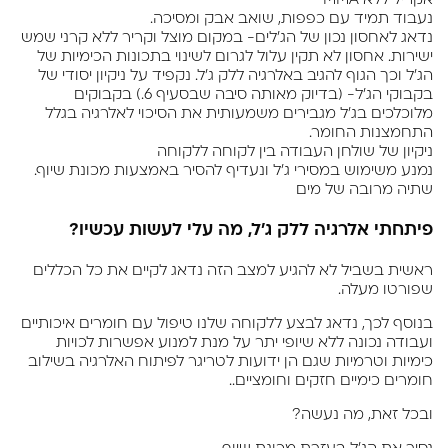
אקריל ללא MMA
נעבוד תמיד עם כפפות, שואב אבק ומסיכה.
נדאג לאחסון נכון של הג'לים- במקום מוצל וקריר ללא קרני שמש
ישירות.
אחסון לא תקין עלול לגרום לשינוי בתכונות הכימיות של
הג'ל וכך הגוף להגיב באלרגיה ללק ג'ל.
נקפיד על ניקיון יסודי של
בקבוקי הג'ל- (בדיוק מאותה סיבה שבסעיף 6.)
בקבוקים
מלוכלכים בג'ל מגבירים משמעותית את הסיכוי לאלרגיה בגלל
התחמצנות החומר.
ניקיון של שולחן העבודה בין לקוחה ללקוחה
נמנע משימוש במסירי ג'ל ונעדיף להסיר באמצעות מכונת שיוף.
שתיה מרובה של מים
פיתחתי אלרגיה ללק ג'ל, מה עלי לעשות עכשיו?
ראשית בשביל לא להגיע למצב הזה נדאג לקיים את כל הכללים
שפורטו מעלה.
בנוסף לכך, נדאג לבצע ללקוחה שלנו טיפול עם חומרים איכותיים
ועבודה נכונה ללא שיופי יתר על מנת למנוע אפשרות לכויות
כימיות וטרמיות שגם הן ידועות לטריגר לפיתוח האלרגיה בשילוב
חומרים כימיים חזקים וחומציים..
ובכל זאת, מה נעשה?