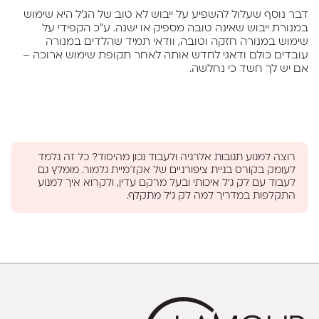
דבר נוסף שעלול להשפיע על ייבוש לא טוב של הג'ל היא שימוש
במנורת ייבוש שאינה טובה מספיק או ישנה. ע"כ הקפידי על
שימוש במנורה חזקה וטובה, וודאי תמיד שהלדים במנורה
עובדים כולם ודאגי לחדש אותה לאחר תקופת שימוש ארוכה –
אם יש לך חשד כי נחלשה.
רוצה למנוע תגובות אלרגיה ולעבוד נכון מהיסוד? כל זה נלמד
לעומק ב
קורס בניית ציפורניים
של אקדמיית גלמור. מומלץ גם
לעבוד עם
לק ג'ל איכותי
ובעל מרקם עדין, ולקרוא איך למנוע
התקלפות במדריך
למה לק ג'ל מתקלף
.