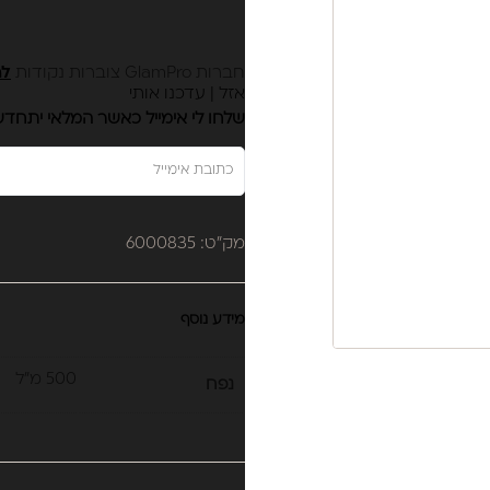
חברות GlamPro צוברות נקודות
לה
אזל | עדכנו אותי
שלחו לי אימייל כאשר המלאי יתחד
מק"ט: 6000835
מידע נוסף
500 מ”ל
נפח