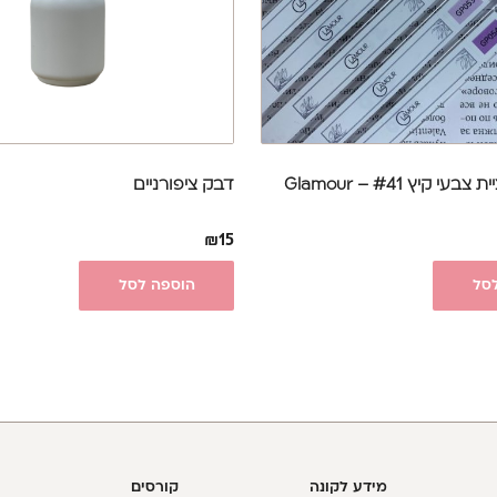
לק ג'ל קולקציית צבעי קיץ #41 – Glamour
דבק ציפורניים
₪
15
סל
הוספה לסל
מידע לקונה
קורסים