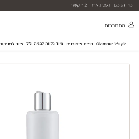
סוד הקסם
גיפט קארד
צור קשר
שליח עד הבית תוך 2-5 ימי עסקים
התחברות
ציוד נלווה לבניה וג'ל
לק ג'ל Glamour
בניית ציפורנים
ציוד למניקור