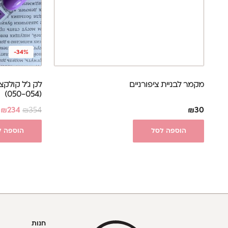
-34%
מקמר לבניית ציפורניים
(050-054)
₪
234
₪
354
₪
30
הוספה לסל
הוספה ל
חנות