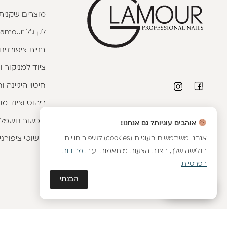
מוצרים שקניתי
לק ג'ל Glamour
בניית ציפורנים
ציוד למניקור ו
חיטוי היגיינה 
ריהוט וציוד מק
פרטי יצירת קשר
מכשור חשמלי
אוהבים עוגיות? גם אנחנו!
טלפון יועצת קורסים:
053-9593593
|
וואטסאפ
אנחנו משתמשים בעוגיות (cookies) לשיפור חוויית
קישוטי ציפורני
שירות לקוחות מחלקת אונליין:
054-8899376
|
הגלישה שלך, הצגת הצעות מותאמות ועוד.
מדיניות
וואטסאפ
הפרטיות
יועצת מכירות מוצרים:
054-8887576
|
וואטסאפ
הבנתי
גלאם AI
כתובתנו - הבונים 2, נתניה