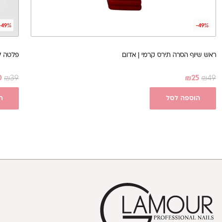
-49%
-49%
ראש שיוף הסרה תירס קרמי | אדום
פלטה לצ
0
₪
39
₪
25
₪
49
הוספה לסל
ה