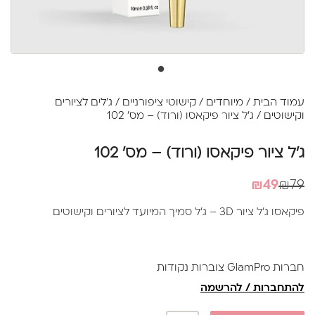
עמוד הבית
/
מיוחדים
/
קישוטי ציפורניים
/
ג'לים לציורים
וקישוטים
/ ג'ל ציור פיקאסו (ורוד) – מס' 102
ג'ל ציור פיקאסו (ורוד) – מס' 102
המחיר
המחיר
₪
49
₪
79
הנוכחי
המקורי
פיקאסו ג'ל ציור 3D – ג'ל סמיך המיועד לציורים וקישוטים
היה:
הוא:
₪79.
₪49.
חברות GlamPro צוברות נקודות
להתחברות / להרשמה