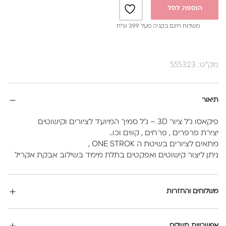
הוספה לסל
משלוח חינם בקניה מעל 399 ש”ח
מק"ט: 555323
תיאור
פיקאסו ג'ל ציור 3D – ג'ל סמיך המיועד לציורים וקישוטים
יצירת פרפרים , פרחים , קווים וכו..
מתאים לציורים בשיטת ה ONE STROK ,
ניתן ליצור קישוטים ואפקטים בתלת מימד בשילוב אבקת אקריל
משלוחים והחזרות
אפשרויות תשלום