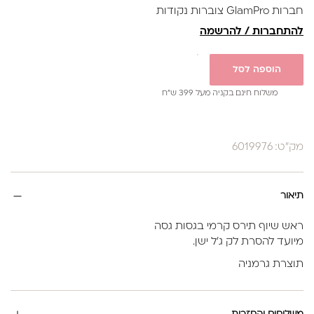
חברות GlamPro צוברות נקודות
להתחברות / להרשמה
הוספה לסל
משלוח חינם בקניה מעל 399 ש”ח
מק"ט: 6019976
תיאור
ראש שיוף תירס קרמי בגסות גסה
מיועד להסרת לק ג'ל ישן.
תוצרת גרמניה