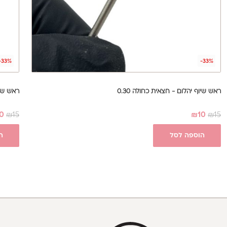
-33%
-33%
ראש שיוף יהלום - חצאית כחולה 0.30
ראש שיוף י
0
₪
15
₪
10
₪
15
הוספה לסל
ה