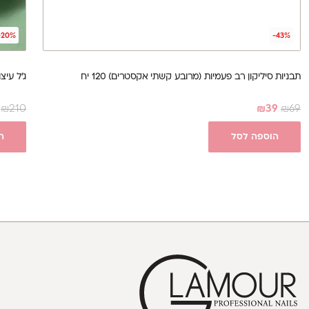
-20%
-43%
תבניות סיליקון רב פעמיות (מרובע קשתי אקסטרים) 120 יח
ג'ל עיצוב תלת מ
₪
210
₪
39
₪
69
הוספה לסל
ה