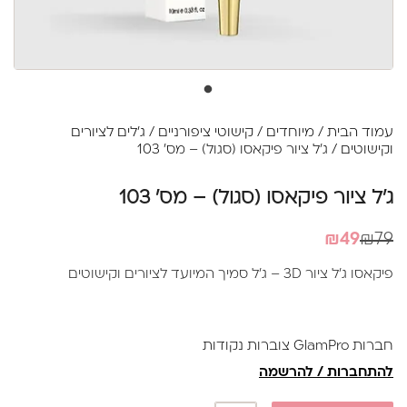
עמוד הבית
/
מיוחדים
/
קישוטי ציפורניים
/
ג'לים לציורים
וקישוטים
/ ג'ל ציור פיקאסו (סגול) – מס' 103
ג'ל ציור פיקאסו (סגול) – מס' 103
המחיר
המחיר
₪
49
₪
79
הנוכחי
המקורי
פיקאסו ג'ל ציור 3D – ג'ל סמיך המיועד לציורים וקישוטים
היה:
הוא:
₪79.
₪49.
חברות GlamPro צוברות נקודות
להתחברות / להרשמה