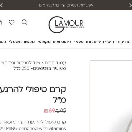
אפשרות תשלום עד 12 תשלומים
 ופדיקור
חיטוי היגיינה וחד פעמי
ריהוט וציוד מקצועי
מכשור חשמלי
הסר
עמוד הבית
/
ציוד למניקור ופדיקור
/
מעושר בויטמינים- 250 מ"ל
מ"ל
המחיר
המחיר
₪
69
₪
95
הנוכחי
המקורי
קרם טיפולי להרגעת העור מועשר בו
היה:
הוא:
LMING enriched with vitamins