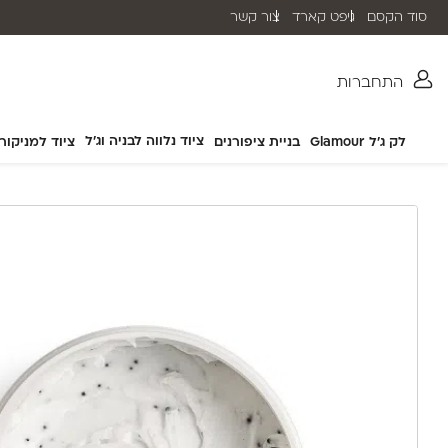
סוד הקסם
גיפט קארד
צור קשר
שליח עד הבית תוך 2-5 ימי עסקים
התחברות
ציוד נלווה לבניה וג'ל
לק ג'ל Glamour
בניית ציפורנים
ציוד למניקור