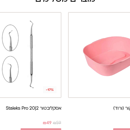
-17%
 (ורוד)
אסקליבטור Staleks Pro 20|2
₪
49
₪
59