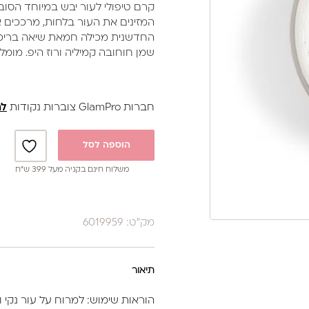
₪95.
₪69.
קרם טיפולי לעור יבש במיוחד הסוב
המזינים את העור בלחות, מרככים א
החדשנית מכילה חמאת שיאה בריכוז
שמן חוחובה קמיליה ורוז היפ. מומלץ
חברות GlamPro צוברות נקודות
לה
הוספה לסל
משלוח חינם בקניה מעל 399 ש”ח
מק"ט: 6019959
תיאור
הוראות שימוש: למרוח על עור נקי 