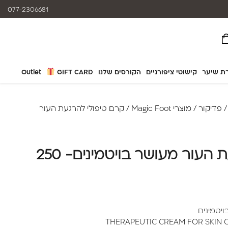
המוצרים נותנים מענה לאלרגיות
077-2306681
ת שיער
קישוטי ציפורניים
הקורסים שלנו
GIFT CARD
Outlet
פדיקור
/
מוצרי Magic Foot
/ קרם טיפולי להרגעת העור
קרם טיפולי להרגעת העור מעושר בויטמינים- 250
יטמינים
THERAPEUTIC CREAM FOR SKIN CA