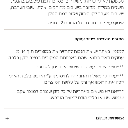
מספקת לאתר שירותי משלוחים. כמו כן יתכנו עיכובים בהגעת
השליח במידה ומדובר בישובים מרוחקים: אילת יישובי הערבה,
יישובים מעבר לקו הירוק ואזור רמת הגולן.
איסוף עצמי בכתובת רח’ הבונים 2, נתניה.
החזרת מוצרים/ ביטול עסקה
למזמין באתר יש את הזכות להחזיר את במוצרים תוך 14 ימי
עסקים וזאת בתנאי שהם באריזתם המקורית במצב תקין בלבד.
***מוצר אשר נעשה בו שימוש אינו ניתן להחזרה.
***עלויות המשלוח החוזר יחולו וימומנו ע”י הרוכש בלבד. האתר
יזכה את הרוכש אך ורק על עלויות המוצרים.
***אנו לא נושאים באחריות על כל נזק שנגרם למוצר עקב
שימוש שגוי או בלתי הולם למוצר הנרכש.
אפשרויות תשלום