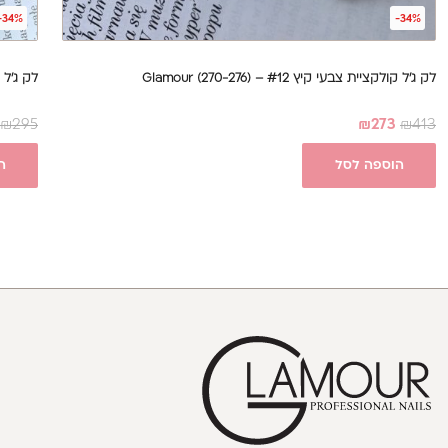
-34%
-34%
לק ג'ל קולקציית צבעי קיץ #12 – Glamour (270-276)
לק ג'ל קול
₪
295
₪
273
₪
413
הוספה לסל
ה