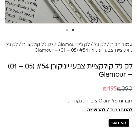
עמוד הבית
/
לק ג'ל
/
לק ג'ל Glamour
/
לק ג׳ל קולקציות
/ לק ג'ל
קולקציית צבעי יוניקורן #54 (05 – 01) – Glamour
לק ג'ל קולקציית צבעי יוניקורן #54 (05 – 01)
– Glamour
המחיר
המחיר
₪
195
₪
390
הנוכחי
המקורי
חברות GlamPro צוברות נקודות
היה:
הוא:
להתחברות / להרשמה
₪390.
₪195.
SALE 5+1