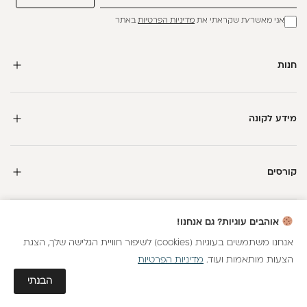
אני מאשר/ת שקראתי את
מדיניות הפרטיות
באתר
חנות
מידע לקונה
קורסים
חדשה כאן?
אוהבים עוגיות? גם אנחנו!
קבלי
15 נקודות מתנה
וצברי
5%
בנקודות
על כל קנייה
אנחנו משתמשים בעוגיות (cookies) לשיפור חוויית הגלישה שלך, הצגת
הצעות מותאמות ועוד.
מדיניות הפרטיות
כל הזכויות שמורות
הצטרפות
גלאם AI
הבנתי
חנות וירטואלית