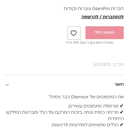
|NO.027|NO.008|NO.057|NO.078NO076
חברות GlamPro צוברות נקודות
להתחברות / להרשמה
הוספה לסל
משלוח חינם בקניה מעל 399 ש”ח
מק"ט: 6012405
תיאור
את הפיגמנטים של Glamour כבר ניסית?
✔ פורמולה ופיגמנטים עשירים.
✔ מריחה כיפית ונוחה בזכות המרקם של הג’ל ומברשת הסיליקון
הייחודית.
✔ הג’לים מתאימים לאלרגניות ולרגישות.