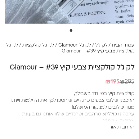
עמוד הבית
/
לק ג'ל
/
לק ג'ל Glamour
/
לק ג׳ל קולקציות
/ לק ג'ל
קולקציית צבעי קיץ #39 – Glamour
לק ג'ל קולקציית צבעי קיץ #39 – Glamour
המחיר
המחיר
₪
195
₪
295
הנוכחי
המקורי
קולקציית קיץ במיוחד בשבילך,
היה:
הוא:
הרכבנו שילובי צבעים טרנדיים שיחסכו לכך את הדילמות וייתנו
₪295.
₪195.
מגוון שילובים למניקור המושלם!
ערכה זו כוללת5 מרהבים וטרנדיים שילוו אותנו גם בעונת
אביב/קיץ 2022:
הרחב תיאור
הכוללים: