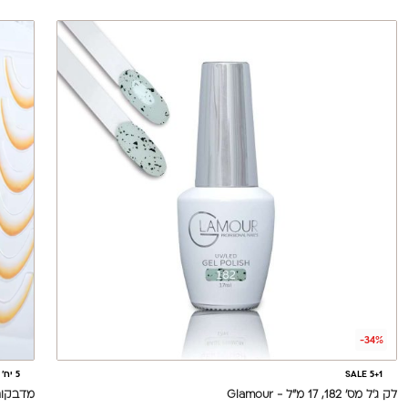
-34%
SALE 5+1
5 יח' ב - 50 ₪
לק ג'ל מס' 182, 17 מ"ל - Glamour
מדבקות