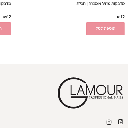
מדבקות פרנץ' אומברה | תכלת
מדבקות
₪
12
₪
12
הוספה לסל
ה