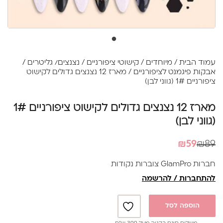
עמוד הבית
/
מיוחדים
/
קישוטי ציפורניים
/
נצנצים/ גליטרים /
אבקות פיגמנט לציפורניים
/ מארז 12 נצנצים גדולים לקישוט
ציפורניים 1# (גווני לבן)
מארז 12 נצנצים גדולים לקישוט ציפורניים 1#
(גווני לבן)
המחיר
המחיר
₪
59
₪
89
הנוכחי
המקורי
חברות GlamPro צוברות נקודות
היה:
הוא:
להתחברות / להרשמה
₪89.
₪59.
הוספה לסל