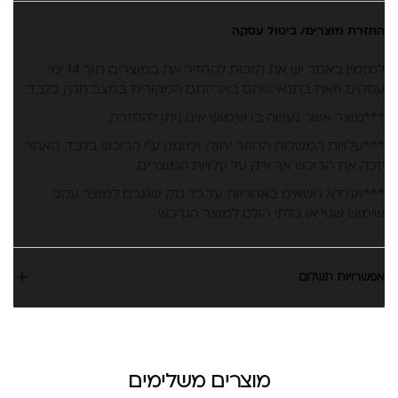
החזרת מוצרים/ ביטול עסקה
למזמין באתר יש את הזכות להחזיר את במוצרים תוך 14 ימי
עסקים וזאת בתנאי שהם באריזתם המקורית במצב תקין בלבד.
***מוצר אשר נעשה בו שימוש אינו ניתן להחזרה.
***עלויות המשלוח החוזר יחולו וימומנו ע”י הרוכש בלבד. האתר
יזכה את הרוכש אך ורק על עלויות המוצרים.
***אנו לא נושאים באחריות על כל נזק שנגרם למוצר עקב
שימוש שגוי או בלתי הולם למוצר הנרכש.
אפשרויות תשלום
מוצרים משלימים