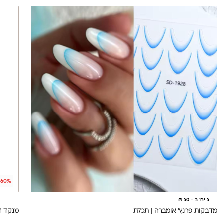
-60%
5 יח' ב - 50 ₪
מדבקות פרנץ' אומברה | תכלת
מנקד ד