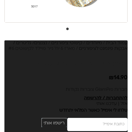
עמוד הבית
/
מיוחדים
/
קישוטי ציפורניים
/
נצנצים/ גליטרים /
אבקות פיגמנט לציפורניים
/ מארז 6 יח' נייר פויילד לקישוטים #6
מארז 6 יח' נייר פויילד לקישוטים #6
₪
14.90
חברות GlamPro צוברות נקודות
להתחברות / להרשמה
אזל | עדכנו אותי
שלחו לי אימייל כאשר המלאי יתחדש
רישמו אותי