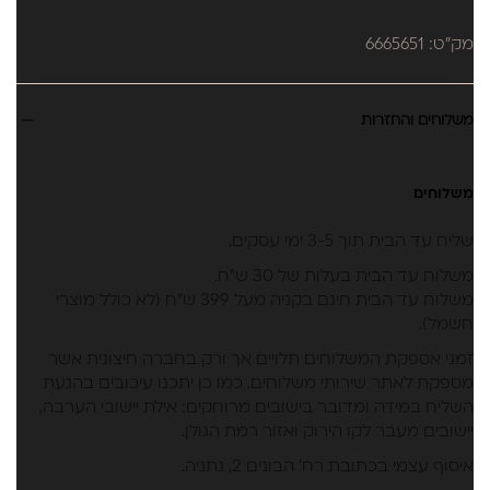
מק"ט: 6665651
משלוחים והחזרות
משלוחים
שליח עד הבית תוך 3-5 ימי עסקים.
משלוח עד הבית בעלות של 30 ש״ח.
משלוח עד הבית חינם בקניה מעל 399 ש״ח (לא כולל מוצרי
חשמל).
זמני אספקת המשלוחים תלויים אך ורק בחברה חיצונית אשר
מספקת לאתר שירותי משלוחים. כמו כן יתכנו עיכובים בהגעת
השליח במידה ומדובר בישובים מרוחקים: אילת יישובי הערבה,
יישובים מעבר לקו הירוק ואזור רמת הגולן.
איסוף עצמי בכתובת רח’ הבונים 2, נתניה.