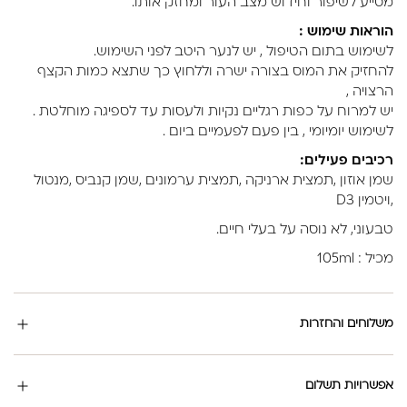
מסייע לשיפור וחידוש מצב העור ומחזק אותו.
הוראות שימוש :
לשימוש בתום הטיפול , יש לנער היטב לפני השימוש.
להחזיק את המוס בצורה ישרה וללחוץ כך שתצא כמות הקצף
הרצויה ,
יש למרוח על כפות רגליים נקיות ולעסות עד לספיגה מוחלטת .
לשימוש יומיומי , בין פעם לפעמיים ביום .
רכיבים פעילים:
שמן אוזון ,תמצית ארניקה ,תמצית ערמונים ,שמן קנביס ,מנטול
,ויטמין D3
טבעוני, לא נוסה על בעלי חיים.
מכיל : 105ml
משלוחים והחזרות
אפשרויות תשלום