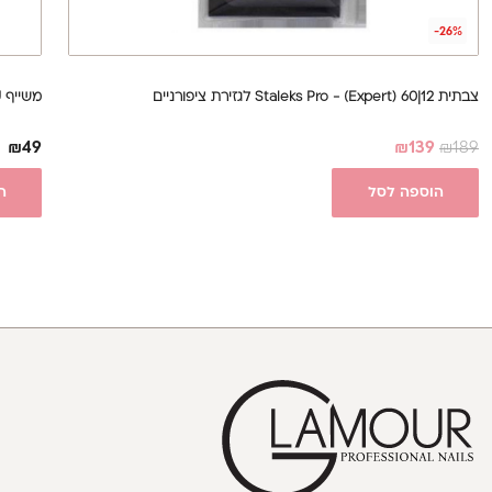
-26%
צבתית 12|60 Staleks Pro - (Expert) לגזירת ציפורניים
משייף U לפדיקור מקצועי - The U shape
₪
49
₪
139
₪
189
הוספה לסל
ה