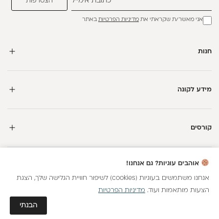
אני מאשר/ת שקראתי את
מדיניות הפרטיות
באתר
חנות
מידע לקונה
קורסים
חדשה כאן?
אוהבים עוגיות? גם אנחנו!
קבלי
15 נקודות מתנה
וצברי
5%
בנקודות
על כל קנייה
אנחנו משתמשים בעוגיות (cookies) לשיפור חוויית הגלישה שלך, הצגת
הצעות מותאמות ועוד.
מדיניות הפרטיות
כל הזכויות שמורות
הצטרפות
גלאם AI
הבנתי
חנות וירטואלית