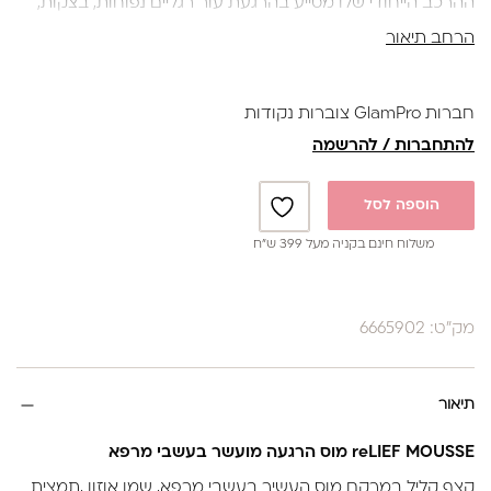
ההרכב הייחודי שלו מסייע בהרגעת עור רגליים נפוחות, בצקות,
ובתהליכי ריפוי של עור בעייתי.
הרחב תיאור
נספג במהירות ומותיר את העור חלק, מסייע להרגעתו,
להתחדשותו, מספק הגנה ומחזק אותו.
מומלץ לבעלי עור רגיש ועדין.
חברות GlamPro צוברות נקודות
מומלץ גם לחולי סוכרת.
להתחברות / להרשמה
מכיל : 105ml
הוספה לסל
משלוח חינם בקניה מעל 399 ש”ח
מק"ט: 6665902
תיאור
reLIEF MOUSSE מוס הרגעה מועשר בעשבי מרפא
קצף קליל במרקם מוס העשיר בעשבי מרפא, שמן אוזון ,תמצית