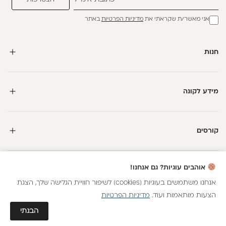
אני מאשר/ת שקראתי את
מדיניות הפרטיות
באתר
חנות
מידע לקונה
קורסים
חדשה כאן?
אוהבים עוגיות? גם אנחנו!
קבלי
15 נקודות מתנה
וצברי
5%
בנקודות
על כל קנייה
אנחנו משתמשים בעוגיות (cookies) לשיפור חוויית הגלישה שלך, הצגת
הצעות מותאמות ועוד.
מדיניות הפרטיות
כל הזכויות שמורות
הצטרפות
גלאם AI
הבנתי
חנות וירטואלית