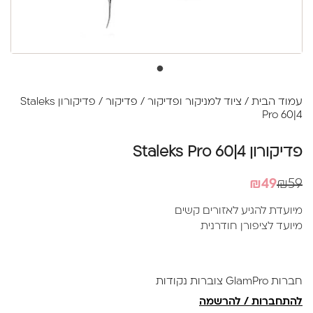
עמוד הבית
/
ציוד למניקור ופדיקור
/
פדיקור
/ פדיקורון Staleks
Pro 60|4
פדיקורון Staleks Pro 60|4
המחיר
המחיר
₪
49
₪
59
הנוכחי
המקורי
מיועדת להגיע לאזורים קשים
היה:
הוא:
מיועד לציפורן חודרנית
₪59.
₪49.
חברות GlamPro צוברות נקודות
להתחברות / להרשמה