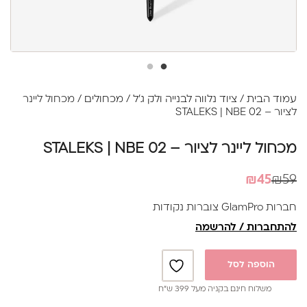
עמוד הבית
/
ציוד נלווה לבנייה ולק ג׳ל
/
מכחולים
/ מכחול ליינר
לציור – STALEKS | NBE 02
מכחול ליינר לציור – STALEKS | NBE 02
המחיר
המחיר
₪
45
₪
59
הנוכחי
המקורי
חברות GlamPro צוברות נקודות
היה:
הוא:
להתחברות / להרשמה
₪59.
₪45.
הוספה לסל
משלוח חינם בקניה מעל 399 ש”ח