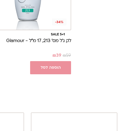
-34%
SALE 5+1
לק ג'ל מס' 213, 17 מ"ל - Glamour
₪
39
₪
59
הוספה לסל