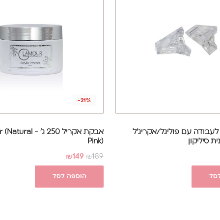
-21%
עבודה עם פוליגל/אקריג'ל
אבקת אקריל 250 ג' - 
 סיליקון
Pink)
₪
149
₪
189
סל
הוספה לסל