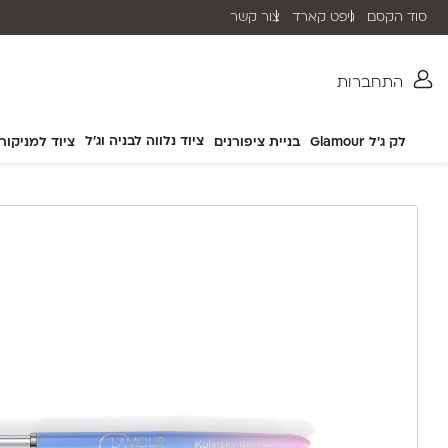
סוד הקסם
גיפט קארד
צור קשר
משלוח חינם בהזמנה מעל ₪399 (לא כולל מוצרי חשמל)
התחברות
ציוד נלווה לבניה וג'ל
לק ג'ל Glamour
בניית ציפורנים
ציוד למניקור