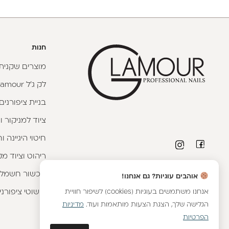
חנות
מוצרים שקניתי
לק ג'ל Glamour
בניית ציפורנים
ציוד למניקור ו
חיטוי היגיינה 
ריהוט וציוד מק
פרטי יצירת קשר
מכשור חשמלי
אוהבים עוגיות? גם אנחנו!
טלפון יועצת קורסים:
053-9593593
|
וואטסאפ
אנחנו משתמשים בעוגיות (cookies) לשיפור חוויית
קישוטי ציפורני
שירות לקוחות מחלקת אונליין:
054-8899376
|
הגלישה שלך, הצגת הצעות מותאמות ועוד.
מדיניות
וואטסאפ
הפרטיות