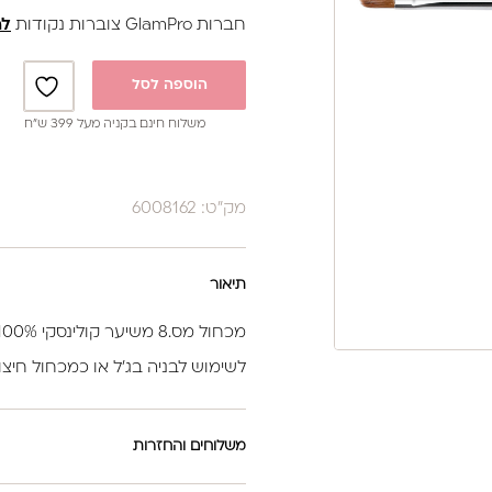
חברות GlamPro צוברות נקודות
לה
הוספה לסל
משלוח חינם בקניה מעל 399 ש”ח
מק"ט: 6008162
תיאור
מכחול מס.8 משיער קולינסקי 100% טבעי
לשימוש לבניה בג’ל או כמכחול חיצוני
משלוחים והחזרות