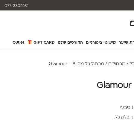
אפשרות תשלום עד 12 תשלומים
077-2306681
ת שיער
קישוטי ציפורניים
הקורסים שלנו
GIFT CARD
Outlet
׳ל
/
מכחולים
/ מכחול ג’ל מס’ 8 – Glamour
 בלק ג’ל.