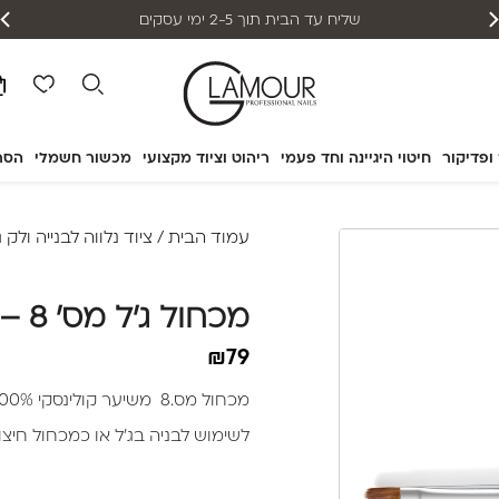
שליח עד הבית תוך 2-5 ימי עסקים
 ופדיקור
חיטוי היגיינה וחד פעמי
ריהוט וציוד מקצועי
מכשור חשמלי
הסר
עמוד הבית
/
ציוד נלווה לבנייה ולק ג
מכחול ג’ל מס’ 8 – Glamour
₪
79
מכחול מס.8 משיער קולינסקי 100% טבעי
לשימוש לבניה בג’ל או כמכחול חיצוני