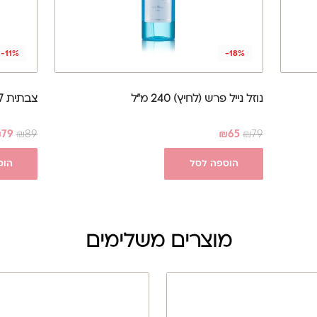
-11%
-18%
נוזל נייל פרש (לחיץ) 240 מ"ל
צבתית 7|11 Staleks Pro - (SMART)
₪
79
₪
89
₪
65
₪
79
הוספה לסל
הוס
מוצרים משלימים