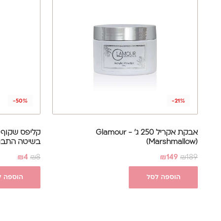
-50%
-21%
אבקת אקריל 250 ג' - Glamour
קליפס שקוף ל
(Marshmallow)
בשיטה התבנית
₪
4
₪
8
₪
149
₪
189
הוספה לסל
הוספה ל