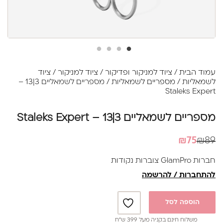
עמוד הבית
/
ציוד למניקור ופדיקור
/
ציוד למניקור
/
ציוד
לשמאליות
/
מספריים לשמאליות
/ מספריים לשמאליים 3|13 –
Staleks Expert
מספריים לשמאליים 3|13 – Staleks Expert
המחיר
המחיר
₪
75
₪
89
הנוכחי
המקורי
חברות GlamPro צוברות נקודות
היה:
הוא:
להתחברות / להרשמה
₪89.
₪75.
הוספה לסל
משלוח חינם בקניה מעל 399 ש”ח