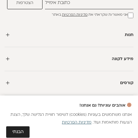
אני מאשר/ת שקראתי את
מדיניות הפרטיות
באתר
חנות
מידע לקונה
קורסים
חדשה כאן?
אוהבים עוגיות? גם אנחנו!
קבלי
15 נקודות מתנה
וצברי
5%
בנקודות
על כל קנייה
אנחנו משתמשים בעוגיות (cookies) לשיפור חוויית הגלישה שלך, הצגת
הצעות מותאמות ועוד.
מדיניות הפרטיות
כל הזכויות שמורות
הצטרפות
גלאם AI
הבנתי
חנות וירטואלית