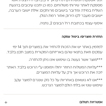
זמני אספקת המשלוחים תלויים אך ורק בחברה חיצונית אשר
מספקת לאתר שירותי משלוחים. כמו כן יתכנו עיכובים בהגעת
השליח במידה ומדובר בישובים מרוחקים: אילת יישובי הערבה,
יישובים מעבר לקו הירוק ואזור רמת הגולן.
איסוף עצמי בכתובת רח’ הבונים 2, נתניה.
החזרת מוצרים/ ביטול עסקה
למזמין באתר יש את הזכות להחזיר את במוצרים תוך 14 ימי
עסקים וזאת בתנאי שהם באריזתם המקורית במצב תקין בלבד.
***מוצר אשר נעשה בו שימוש אינו ניתן להחזרה.
***עלויות המשלוח החוזר יחולו וימומנו ע”י הרוכש בלבד. האתר
יזכה את הרוכש אך ורק על עלויות המוצרים.
***אנו לא נושאים באחריות על כל נזק שנגרם למוצר עקב
שימוש שגוי או בלתי הולם למוצר הנרכש.
אפשרויות תשלום