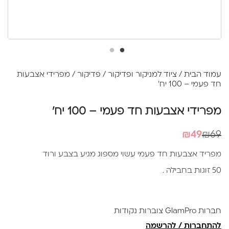
עמוד הבית
/
ציוד למניקור ופדיקור
/
פדיקור
/ מפרידי אצבעות
חד פעמי – 100 יח'
מפרידי אצבעות חד פעמי – 100 יח'
המחיר
המחיר
₪
49
₪
69
הנוכחי
המקורי
מפריד אצבעות חד פעמי עשוי מספוג מגיע בצבע ורוד
היה:
הוא:
50 זוגות בחבילה .
₪69.
₪49.
חברות GlamPro צוברות נקודות
להתחברות / להרשמה