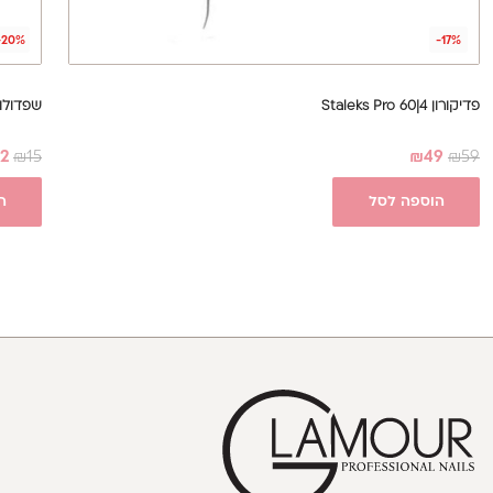
-20%
-17%
פדיקורון Staleks Pro 60|4
שפדולות עץ צ
12
₪
15
₪
49
₪
59
הוספה לסל
ה