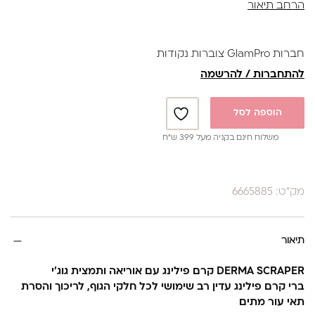
הרחב תיאור
מכיל : 200 גרם
חברות GlamPro צוברות נקודות
להתחברות / להרשמה
הוספה לסל
משלוח חינם בקניה מעל 399 ש”ח
מק"ט: 6665885
תיאור
DERMA SCRAPER קרם פילינג עם אוריאה ותמצית גוג'י
ברי
קרם פילינג עדין רב שימושי לכל חלקי הגוף, לריכוך והסרת
תאי עור מתים