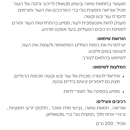
מועשר בחמאת שיאה ובשמן סקוואלן לריכוך והזנה של העור.
מכיל אוריאה ותמצית גוג'י ברי המרככים את העור ותורמים
להסרת עור יבש וקשה.
מעניק לחות אינטנסיבית לעור, מסייע בהתחדשות העור ותורם
לספיגת הרכיבים הפעילים, בעל אפקט מרגיע.
הוראות שימוש:
יש למרוח את כמות הפילינג המתאימה ולעסות את העור,
לשטוף במים ולייבש.
לשימוש בהתאם לצורך.
המלצות לשימוש:
אידיאלי להסרה מכנית של עור יבש וקשה מכפות הרגליים,
מצוין גם לאזורים יבשים בידיים ובגוף.
מסייע בספיגה של חומרי לחות.
רכיבים פעילים:
אוריאה , חמאת שיאה , גבישי מלח וסוכר , חלקיקי זרעי חמוציות ,
גרגירי אחוז מלך ,תמצית גוג'י ברי ,סקוואלאן.
מכיל : 200 גרם