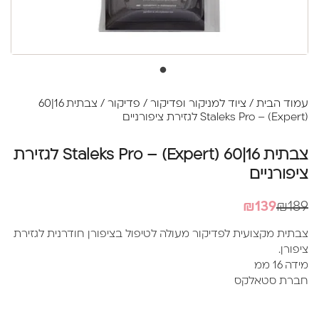
עמוד הבית
/
ציוד למניקור ופדיקור
/
פדיקור
/ צבתית 16|60
Staleks Pro – (Expert) לגזירת ציפורניים
צבתית 16|60 Staleks Pro – (Expert) לגזירת
ציפורניים
המחיר
המחיר
₪
139
₪
189
הנוכחי
המקורי
צבתית מקצועית לפדיקור מעולה לטיפול בציפורן חודרנית לגזירת
היה:
הוא:
ציפורן.
₪189.
₪139.
מידה 16 ממ
חברת סטאלקס