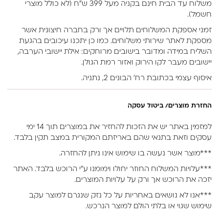
משלוח עד הבית חינם בקניה מעל 399 ש״ח (לא כולל מוצרי
חשמל).
זמני אספקת המשלוחים תלויים אך ורק בחברה חיצונית אשר
מספקת לאתר שירותי משלוחים. כמו כן יתכנו עיכובים בהגעת
השליח במידה ומדובר בישובים מרוחקים: אילת יישובי הערבה,
יישובים מעבר לקו הירוק ואזור רמת הגולן.
איסוף עצמי בכתובת רח’ הבונים 2, נתניה.
החזרת מוצרים/ ביטול עסקה
למזמין באתר יש את הזכות להחזיר את במוצרים תוך 14 ימי
עסקים וזאת בתנאי שהם באריזתם המקורית במצב תקין בלבד.
***מוצר אשר נעשה בו שימוש אינו ניתן להחזרה.
***עלויות המשלוח החוזר יחולו וימומנו ע”י הרוכש בלבד. האתר
יזכה את הרוכש אך ורק על עלויות המוצרים.
***אנו לא נושאים באחריות על כל נזק שנגרם למוצר עקב
שימוש שגוי או בלתי הולם למוצר הנרכש.